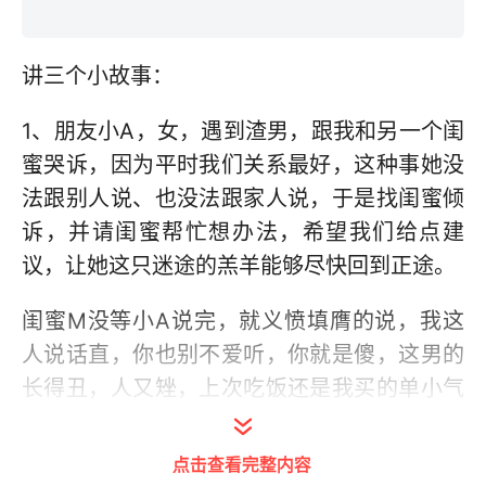
讲三个小故事：
1、朋友小A，女，遇到渣男，跟我和另一个闺
蜜哭诉，因为平时我们关系最好，这种事她没
法跟别人说、也没法跟家人说，于是找闺蜜倾
诉，并请闺蜜帮忙想办法，希望我们给点建
议，让她这只迷途的羔羊能够尽快回到正途。
闺蜜M没等小A说完，就义愤填膺的说，我这
人说话直，你也别不爱听，你就是傻，这男的
长得丑，人又矬，上次吃饭还是我买的单小气
得很，就这条件还好意思出轨，也不知道你当
初看上他什么，瞎了眼，你就是传说中的瞎了
点击查看完整内容