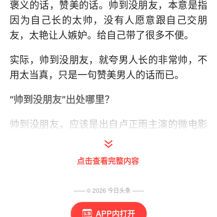
褒义的话，赞美的话。帅到没朋友，本意是指
因为自己长的太帅，没有人愿意跟自己交朋
友，太艳让人嫉妒。给自己带了很多不便。
实际，帅到没朋友，就夸男人长的非常帅，不
用太当真，只是一句赞美男人的话而已。
“帅到没朋友”出处哪里？
帅到没朋友，应该是出自卢正雨主演的微电影
《嘻哈四重奏》第五季的第19集《帅到没朋
友》。
点击查看完整内容
也有网友说来自香港粤语。本源是“形容词+到
—— ©
2026
今日头条
——
+没人有”，表示程度高。
APP内打开