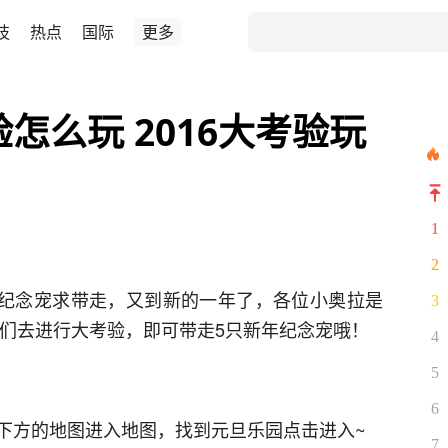
技
热点
国际
更多
验怎么玩 2016大考验玩
1
2
新年纪念宠求带走，又到新的一年了，各位小奥拉是
3
比们去进行大考验，即可带走5只新年纪念宠哦！
4
5
6
下方的地图进入地图，找到元旦乐园点击进入~
7