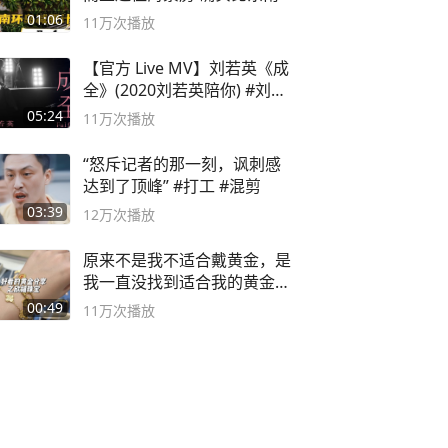
亚合适
01:06
11万
次播放
【官方 Live MV】刘若英《成
全》(2020刘若英陪你) #刘若
英 #成全
05:24
11万
次播放
“怒斥记者的那一刻，讽刺感
达到了顶峰” #打工 #混剪
03:39
12万
次播放
原来不是我不适合戴黄金，是
我一直没找到适合我的黄金
😭
00:49
11万
次播放