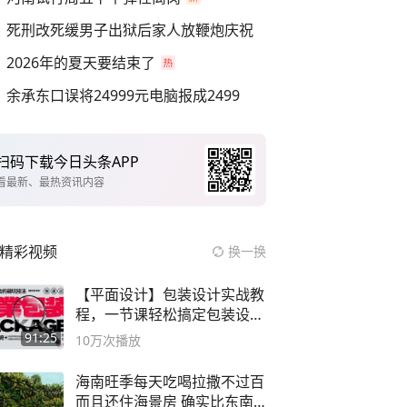
死刑改死缓男子出狱后家人放鞭炮庆祝
2026年的夏天要结束了
余承东口误将24999元电脑报成2499
扫码下载今日头条APP
看最新、最热资讯内容
精彩视频
换一换
【平面设计】包装设计实战教
程，一节课轻松搞定包装设计
流程！
91:25
10万
次播放
海南旺季每天吃喝拉撒不过百
而且还住海景房 确实比东南