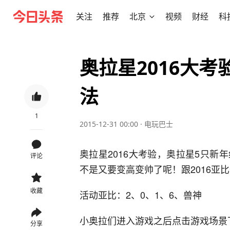
关注
推荐
北京
视频
财经
科
奥拉星2016大考
法
1
2015-12-31 00:00
·
电玩巴士
奥拉星2016大考验，奥拉星5只
评论
不是又要变高变帅了呢！跟2016亚
收藏
活动亚比：2、0、1、6、兽神
小奥拉们进入游戏之后点击游戏场景
分享