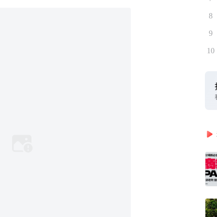
8
9
10