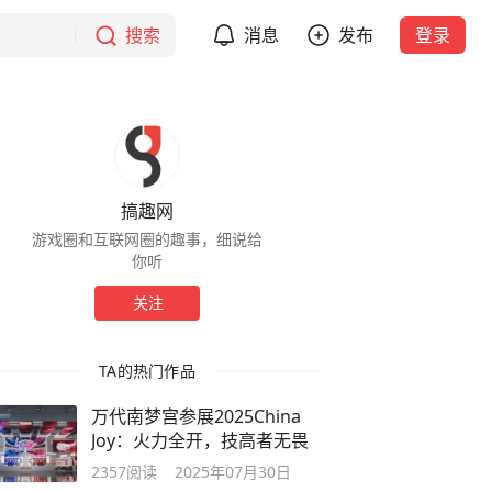
搜索
消息
发布
登录
搞趣网
游戏圈和互联网圈的趣事，细说给
你听
关注
TA的热门作品
万代南梦宫参展2025China
Joy：火力全开，技高者无畏
2357
阅读
2025年07月30日