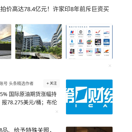
拍价高达78.4亿元！许家印8年前斥巨资买
账号 头条精选作者
关注
5% 国际原油期货涨幅持
报78.275美元/桶；布伦
53美元/桶。消息面上，据报
”。 (本文来自第一财经)
物品、给予特殊关照，