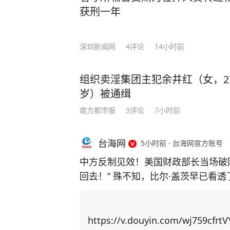
获刑一年
深圳新闻网
4
评论
14小时前
组织卖淫集团主犯余井红（女，2
岁）被通缉
南方都市报
3
评论
7小时前
台海网
5小时前
·
台海网官方账号
中方反制见效！美国财政部长当场破
回去！” 殊不知，比尔·盖茨早已看
主芯片，并通过规模制造优势赶超上来！ 中国近期对稀土出口实施反制措
稀土供应链上高度依赖中国，重启本
博弈找筹码，居然把矛头指向了中国留学生身上！ 美国以中
https://v.douyin.com/wj759cfrtV