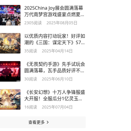
2025China Joy展会圆满落幕
万代南梦宫游戏盛宴点燃夏日
激情
2305
阅读
2025年08月05日
以优质内容打动玩家！好评如
潮的《三国：谋定天下》S7赛
季已上线
35
阅读
2025年04月14日
《无畏契约手游》先手试玩会
圆满落幕，瓦手品质好评不
断！
30
阅读
2025年06月10日
《长安幻想》十万人争锋服盛
大开服！全服瓜分1亿灵玉，
热血开战
16
阅读
2025年07月04日
查看更多