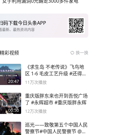
女子利用漏洞0元薅走3000多件家电
扫码下载今日头条APP
看最新、最热资讯内容
精彩视频
换一换
《求生岛 不老传说》飞鸟地
区 1-6 毛皮工艺升级 #还得是
主机大作
20:47
11万
次播放
重庆版胖东来也开到吾悦广场
了 #永辉超市 #重庆版胖永辉
00:50
12万
次播放
巡光——致敬第五个中国人民
警察节#中国人民警察节 @抖