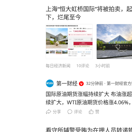
上海“恒大虹桥国际”将被拍卖，起
下，烂尾至今
每日经济新闻
10
评论
3小时前
第一财经
32分钟前
·
第一财经官方
国际原油期货涨幅持续扩大 布油涨超
续扩大，WTI原油期货价格涨4.06%，
特原油期货价格涨5.04%，报83.4
分享
评论
赞
道，伊朗在霍尔木兹海峡打击“敌对目标
看守所辅警受贿为在押人员转递