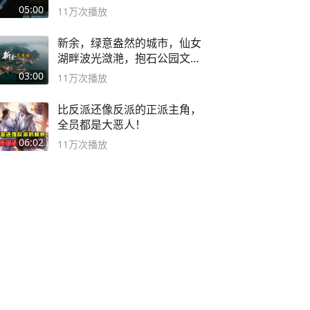
音小助手
05:00
11万
次播放
新余，绿意盎然的城市，仙女
湖畔波光潋滟，抱石公园文化
深邃……
03:00
11万
次播放
比反派还像反派的正派主角，
全员都是大恶人！
06:02
11万
次播放