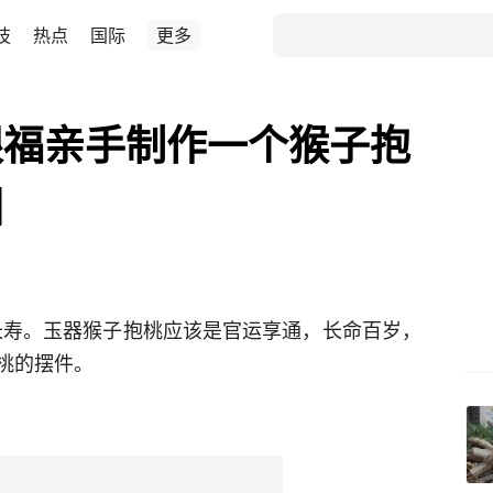
技
热点
国际
更多
眼福亲手制作一个猴子抱
图
指长寿。玉器猴子抱桃应该是官运享通，长命百岁，
桃的摆件。