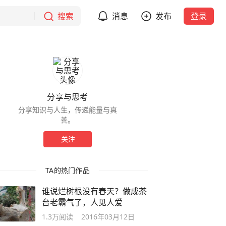
搜索
消息
发布
登录
分享与思考
分享知识与人生，传递能量与真
善。
关注
TA的热门作品
谁说烂树根没有春天？做成茶
台老霸气了，人见人爱
1.3万
阅读
2016年03月12日