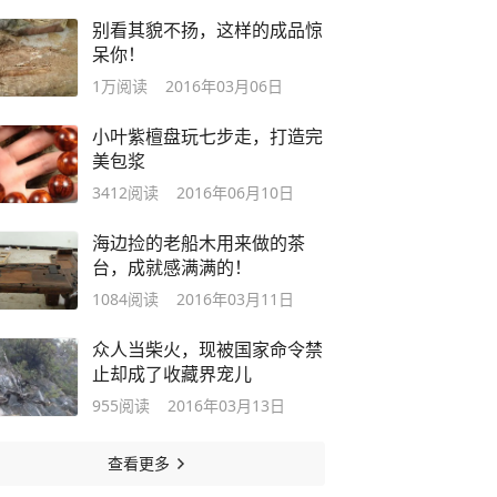
别看其貌不扬，这样的成品惊
呆你！
1万
阅读
2016年03月06日
小叶紫檀盘玩七步走，打造完
美包浆
3412
阅读
2016年06月10日
海边捡的老船木用来做的茶
台，成就感满满的！
1084
阅读
2016年03月11日
众人当柴火，现被国家命令禁
止却成了收藏界宠儿
955
阅读
2016年03月13日
查看更多