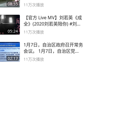
08:55
11万
次播放
【官方 Live MV】刘若英《成
全》(2020刘若英陪你) #刘若
英 #成全
05:24
11万
次播放
1月7日，自治区政府召开常务
会议。 1月7日，自治区党委
副书记
02:17
11万
次播放