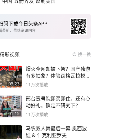
中国“五箭齐发”反制美国
扫码下载今日头条APP
看最新、最热资讯内容
精彩视频
换一换
爆火全网却被下架？国产独游
有多抽象？体验窃格瓦拉模拟
器！
05:23
11万
次播放
邢台壹号院即买即住，还有心
动好礼。确定不研究下？
01:15
11万
次播放
马农双人舞最后一幕-奥西波
娃 & 什克利亚罗夫