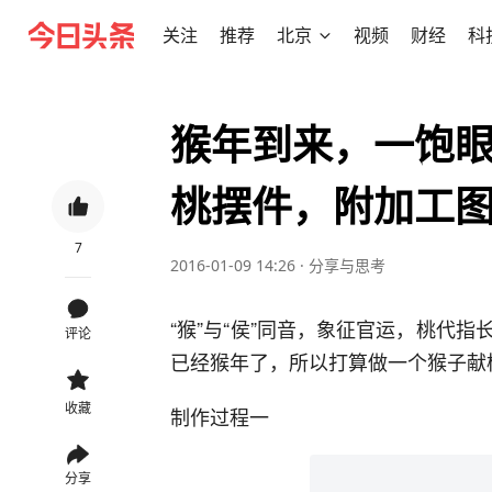
关注
推荐
北京
视频
财经
科
猴年到来，一饱
桃摆件，附加工
7
2016-01-09 14:26
·
分享与思考
“猴”与“侯”同音，象征官运，桃代
评论
已经猴年了，所以打算做一个猴子献
收藏
制作过程一
分享