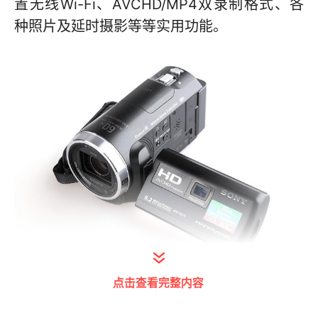
置无线Wi-Fi、AVCHD/MP4双录制格式、各
种照片及延时摄影等等实用功能。
点击查看完整内容
索尼 HDR-PJ675
图片
评测
论坛
报价