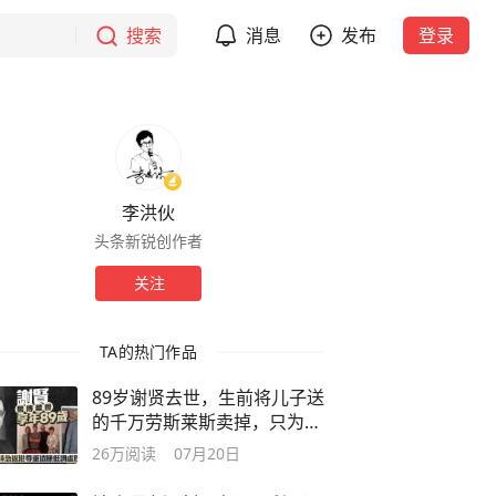
搜索
消息
发布
登录
李洪伙
头条新锐创作者
关注
TA的热门作品
89岁谢贤去世，生前将儿子送
的千万劳斯莱斯卖掉，只为给
女友还债
26万
阅读
07月20日