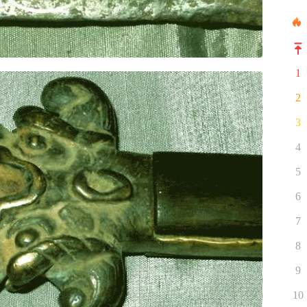
1
2
3
4
5
6
7
8
9
10