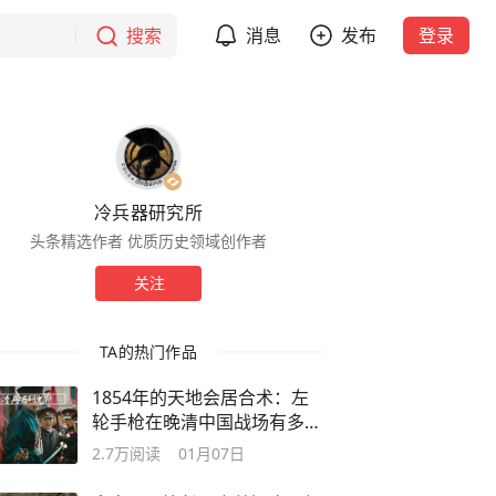
搜索
消息
发布
登录
冷兵器研究所
头条精选作者 优质历史领域创作者
关注
TA的热门作品
1854年的天地会居合术：左
轮手枪在晚清中国战场有多受
欢迎？
2.7万
阅读
01月07日