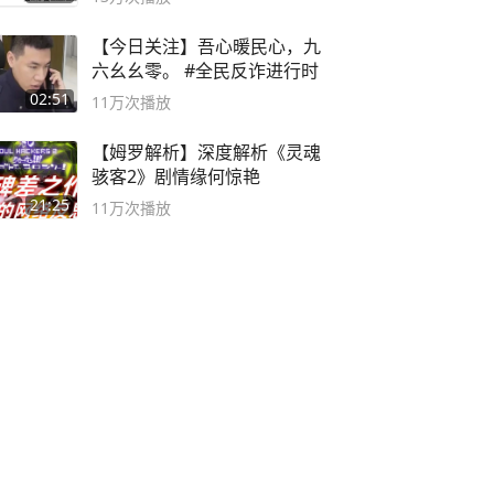
【今日关注】吾心暖民心，九
六幺幺零。 #全民反诈进行时
02:51
11万
次播放
【姆罗解析】深度解析《灵魂
骇客2》剧情缘何惊艳
21:25
11万
次播放