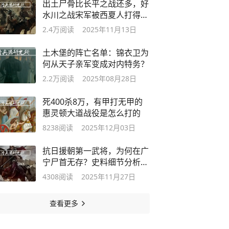
出土尸骨比长平之战还多，好
水川之战宋军被西夏人打得有
多惨
2.4万
阅读
2025年11月13日
土木堡的阵亡名单：锦衣卫为
何从天子亲军变成对内特务？
2.2万
阅读
2025年08月28日
死400杀8万，有甲打无甲的
惠灵顿大道战役是怎么打的
8238
阅读
2025年12月03日
抗日援朝第一武将，为何在广
宁尸首无存？史料细节分析李
如松之死
4308
阅读
2025年11月27日
查看更多