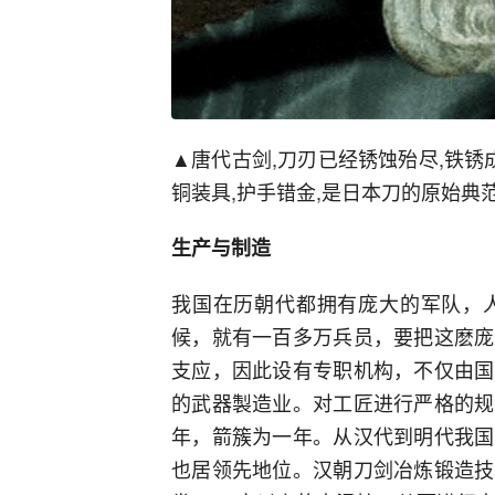
▲唐代古剑,刀刃已经锈蚀殆尽,铁锈
铜装具,护手错金,是日本刀的原始典范
生产与制造
我国在历朝代都拥有庞大的军队，
候，就有一百多万兵员，要把这麽庞
支应，因此设有专职机构，不仅由国
的武器製造业。对工匠进行严格的规
年，箭簇为一年。从汉代到明代我国
也居领先地位。汉朝刀剑冶炼锻造技