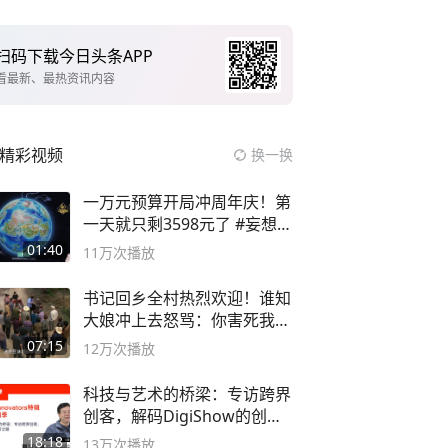
扫码下载今日头条APP
看最新、最热资讯内容
精彩视频
换一换
一万元预算开局冲周年庆！第
一天就只剩3598元了 #妄想山
海
01:40
11万
次播放
书记回乡全村热烈欢迎！谁知
大娘冲上去怒骂：你害死我儿
子
07:15
12万
次播放
科技与艺术的桥梁：专访跨界
创客，解码DigiShow的创新
之路
18:18
13万
次播放