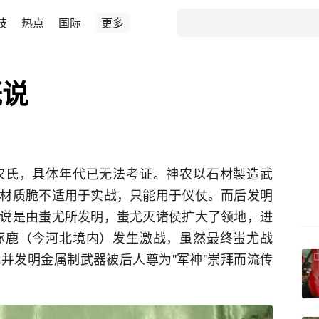
技
热点
国际
更多
概说
农氏，具体年代已无法考证。神农以石材製造武
材质脆不适用于实战，只能用于仪仗。而后发明
说是由蚩尤所发明，蚩尤灭诸侯扩大了领地，进
涿鹿（今河北境内）发生激战，虽然最终蚩尤战
并发明金属制武器被后人尊为"军神"崇拜而流传