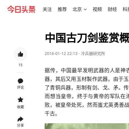
关注
推荐
北京
视频
财经
科
中国古刀剑鉴赏
2016-01-12 22:13
·
冷兵器研究所
15
据传，中国最早发明武器的人是神
器，其后又用玉材製作武器，由于玉
了青铜兵器，形制有剑、戈、矛。传
评论
而想当皇帝。终于与黄帝的军队在
败，被皇帝处死，然而蚩尤英勇善战
收藏
千古。
分享