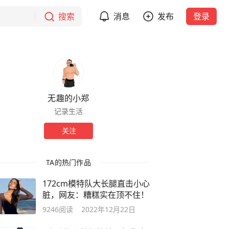
搜索
消息
发布
登录
无趣的小郑
记录生活
关注
TA的热门作品
172cm模特队大长腿直击小心
脏，网友：糟糕实在顶不住！
9246
阅读
2022年12月22日