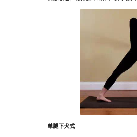
单腿下犬式