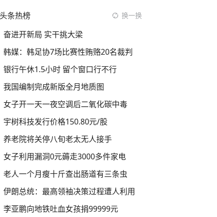
头条热榜
换一换
奋进开新局 实干挑大梁
韩媒：韩足协7场比赛性贿赂20名裁判
银行午休1.5小时 留个窗口行不行
我国编制完成新版全月地质图
女子开一天一夜空调后二氧化碳中毒
宇树科技发行价格150.80元/股
养老院将关停八旬老太无人接手
女子利用漏洞0元薅走3000多件家电
老人一个月瘦十斤查出肠道有三条虫
伊朗总统：最高领袖决策过程遭人利用
李亚鹏向地铁吐血女孩捐99999元