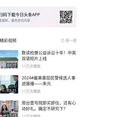
扫码下载今日头条APP
看最新、最热资讯内容
精彩视频
换一换
数读检察公益诉讼十年！中英
双语短片上线
02:27
11万
次播放
2024#最美基层民警候选人事
迹展播——朱元
03:21
11万
次播放
邢台壹号院即买即住，还有心
动好礼。确定不研究下？
01:15
11万
次播放