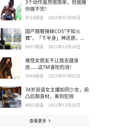
3个动作虽然很简单，但我赌
你做不完！
8123
阅读
2023年01月06日
国产翘臀辣妹COS“不知火
舞”，「下半身」神还原，爱
了爱了...
6457
阅读
2022年12月24日
难怪女朋友不让我去健身
房……这TM谁吃的消！
5689
阅读
2023年01月02日
34岁双语女主播如同少女，前
凸后翘身材，美到犯规
4002
阅读
2022年12月26日
查看更多