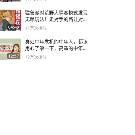
猛兽派对荒野大膘客模式发现
无赖玩法！走对手的路让对手
无路可走
04:43
11万
次播放
身处中年危机的中年人，都该
用心了解一下，高适的中年逆
袭之路
12:57
12万
次播放