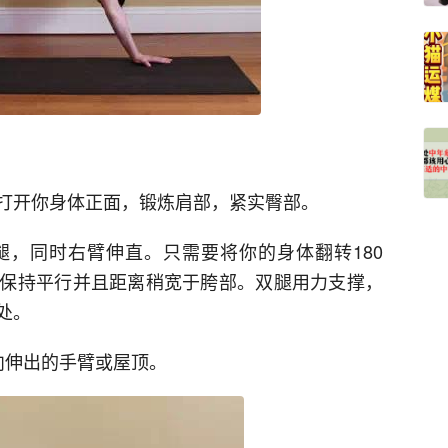
打开你身体正面，锻炼肩部，紧实臀部。
，同时右臂伸直。只需要将你的身体翻转180
保持平行并且距离稍宽于胯部。双腿用力支撑，
处。
向伸出的手臂或屋顶。