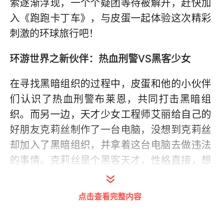
索逐渐浮现，一个个疑团等待被解开，赶快加
入《跑跑卡丁车》，与皮蛋一起体验这次精彩
刺激的环球旅行吧！
环游世界之新伙伴：热血刑警VS黑客少女
在寻找黑暗组织的过程中，皮蛋和他的小伙伴
们认识了热血刑警布莱恩，共同打击黑暗组
织。而另一边，天才少女工程师艾丽给自己的
好朋友克莉丝制作了一台电脑，没想到克莉丝
却加入了黑暗组织，并拿着这台电脑去做违法
的事情。克莉丝是个黑客天才，性格直接，想
到就一定要去尝试。她加入黑暗组织参与组织
征服世界的计划，纯粹是因为觉得好玩而已。
点击查看完整内容
就在布莱恩、皮蛋他们找不到线索之时，又一