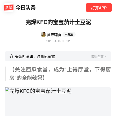
打开APP
完爆KFC的宝宝茄汁土豆泥
营养辅食
关注
2016-1-15 05:12
头条听资讯，时事尽掌握
去听全文
【关注西瓜食堂，成为
“
上得厅堂，下得厨
房
”
的全能辣妈】