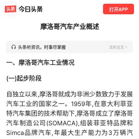
打开APP
摩洛哥汽车产业概述
头条听资讯，时事尽掌握
去听全文
一、摩洛哥
汽车工业情况
(一)起步阶段
自独立以来,摩洛哥就成为非洲少数致力于发展
汽车工业的国家之一。1959年,在意大利菲亚
特汽车集团的技术帮助下,摩洛哥成立了摩洛哥
汽车制造公司(SOMACA),组装菲亚特品牌和
Simca品牌汽车,年最大生产能力为3万辆汽