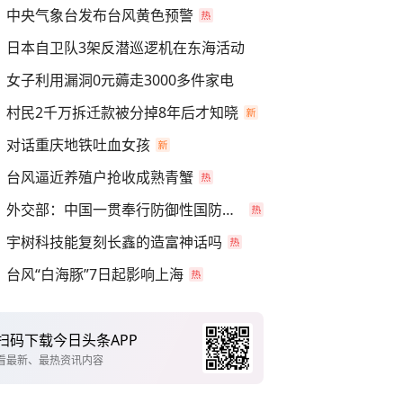
中央气象台发布台风黄色预警
日本自卫队3架反潜巡逻机在东海活动
女子利用漏洞0元薅走3000多件家电
村民2千万拆迁款被分掉8年后才知晓
对话重庆地铁吐血女孩
台风逼近养殖户抢收成熟青蟹
外交部：中国一贯奉行防御性国防政策
宇树科技能复刻长鑫的造富神话吗
台风“白海豚”7日起影响上海
扫码下载今日头条APP
看最新、最热资讯内容