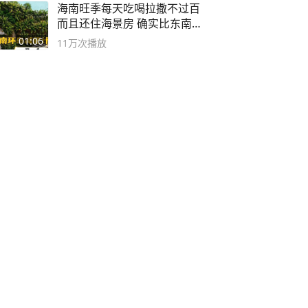
海南旺季每天吃喝拉撒不过百
而且还住海景房 确实比东南
亚合适
01:06
11万
次播放