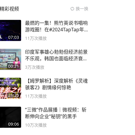
精彩视频
换一换
最燃的一集！熊竹英说书唱响
游戏圈！在#2024TapTap年
度游戏大赏
07:03
11万
次播放
印度军事雄心勃勃但经济前景
不乐观，韩国也面临经济衰退
风险
00:21
3万
次播放
【姆罗解析】深度解析《灵魂
骇客2》剧情缘何惊艳
21:25
11万
次播放
“三微”作品展播｜微视频：斩
断伸向企业“秘钥”的黑手
09:06
10万
次播放