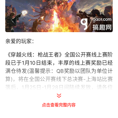
亲爱的玩家：
《穿越火线：枪战王者》全国公开赛线上赛阶
段已于1月10日结束，丰厚的线上赛奖励已经
满仓待发(温馨提示：QB奖励以团队为单位计
算)，将在全国公开赛线下总决赛-上海站比赛
落后，1月25日-1月28日间陆续发放，请各位
玩家积极配合官方团队进行奖励发放信息的收
集，官方将于1月24日晚23：00停止收集奖励
点击查看完整内容
发放信息，届时未上报的玩家视为主动放弃奖