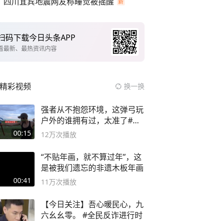
四川宜宾地震网友称睡觉被摇醒
扫码下载今日头条APP
看最新、最热资讯内容
精彩视频
换一换
强者从不抱怨环境，这弹弓玩
户外的谁拥有过，太准了#弹
弓#户外
00:15
12万
次播放
“不贴年画，就不算过年”，这
是被我们遗忘的非遗木板年画
00:41
11万
次播放
【今日关注】吾心暖民心，九
六幺幺零。 #全民反诈进行时