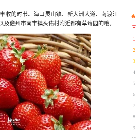
丰收的时节。海口灵山镇、新大洲大道、南渡江
以及儋州市南丰镇头佑村附近都有草莓园的哦。
1
2
3
4
5
6
7
8
9