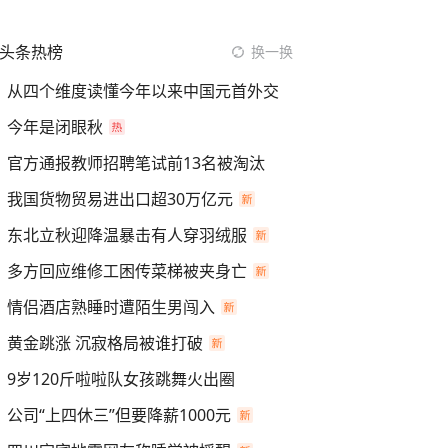
头条热榜
换一换
从四个维度读懂今年以来中国元首外交
今年是闭眼秋
官方通报教师招聘笔试前13名被淘汰
我国货物贸易进出口超30万亿元
东北立秋迎降温暴击有人穿羽绒服
多方回应维修工困传菜梯被夹身亡
情侣酒店熟睡时遭陌生男闯入
黄金跳涨 沉寂格局被谁打破
9岁120斤啦啦队女孩跳舞火出圈
公司“上四休三”但要降薪1000元