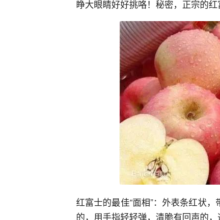
睁大眼睛好好挑咯！秘密，正宗的红
红富士的最佳“面相”：外表条红状，
的，用手指轻轻弹，清脆有回声的，