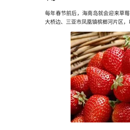
每年春节前后，海南岛就会迎来草莓
大桥边、三亚市凤凰镇槟榔河片区，