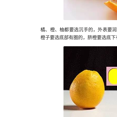
橘、橙、柚都要选沉手的，外表要润
橙子要选底部有圈的，脐橙要选底下