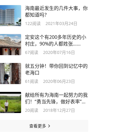
海南最近发生的几件大事，你
都知道吗？
122
阅读
2021年03月24日
定安这个有200多年历史的小
村庄，90%的人都姓张……
67
阅读
2020年07月16日
就五分钟！带你回到记忆中的
老海口
61
阅读
2020年06月23日
献给所有为海南一起努力的我
们！“勇当先锋，做好表率”今
日首发
20
阅读
2018年12月27日
查看更多