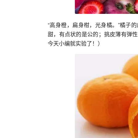
“高身橙，扁身柑，光身橘。”橘子
甜，有点状的是公的；挑皮薄有弹性
今天小编就实验了！）