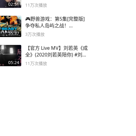
02:51
11万
次播放
🎮野兽游戏：第5集[完整版]
争夺私人岛屿之战！
#MrBeastChina
55:37
3万
次播放
【官方 Live MV】刘若英《成
全》(2020刘若英陪你) #刘若
英 #成全
05:24
11万
次播放