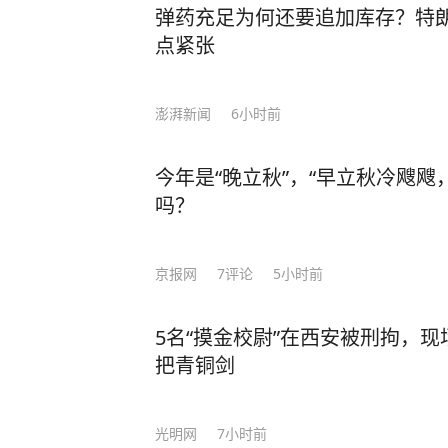
弹药充足为何还要追加库存？特
点紧张
澎湃新闻
6小时前
今年是“晚立秋”，“早立秋冷飕飕
吗？
京报网
7
评论
5小时前
5名“摸金校尉”在西安被刑拘，
把青铜剑
光明网
7小时前