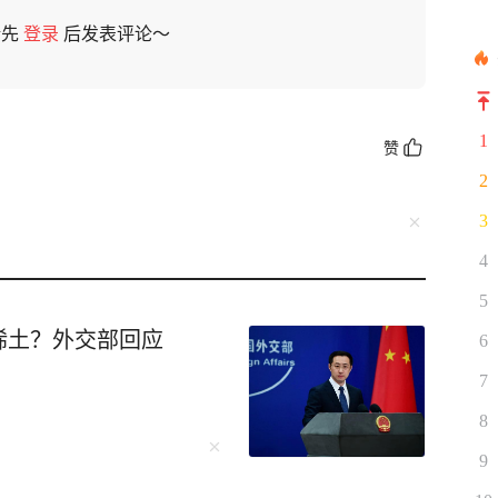
请先
登录
后发表评论～
1
赞
2
3
4
5
稀土？外交部回应
6
7
8
9