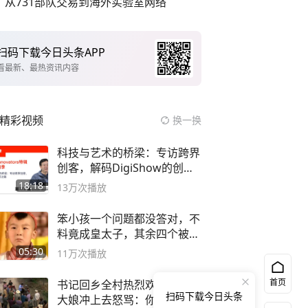
从731部队交易到海外实验室网络
扫码下载今日头条APP
看最新、最热资讯内容
精彩视频
换一换
科技与艺术的桥梁：专访跨界
创客，解码DigiShow的创新
之路
18:18
13万
次播放
笨小孩一个问题都没答对，不
料竟成皇太子，其余四个被处
死
05:30
11万
次播放
首页
书记回乡全村热烈欢迎！谁知
扫码下载今日头条
大娘冲上去怒骂：你害死我儿