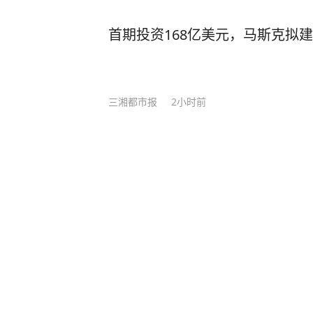
首期投资168亿美元，马斯克拟
三湘都市报
2小时前
大皖新闻
1小时前
·
大皖新闻官方
父亲因14岁儿子说“大不了送外卖”
送，仅提供100元资金与接送；20天
日，“摆烂儿子陪躺平老爹体验外卖员
分享
评论
2
是浙江义乌的一对父子。 据了解，
易，郝杰特意挑选酷暑三伏天，带着
杭州一沐足店被举报涉黄，警方集
验。此次实践规则简单且严苛，郝杰仅
家：顾客带设备来“钓鱼”，故意
资金，所有接单操作、路线规划、收
均由14岁的儿子独立负责，郝杰全