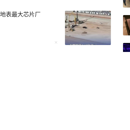
建地表最大芯片厂
账号
关注
，三伏天带其体验外卖配
后意外修复父子关系 近
”系列视频火了，主人公
为让孩子真切体会谋生不
儿子开启了外卖配送体
中收网12人被罚，店
为儿子提供100元启动
诱导技师犯错
支开销核算等全部事宜，
程仅充当司机，不插手、不