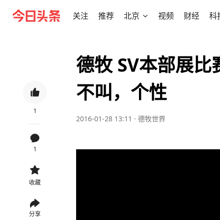
关注
推荐
北京
视频
财经
科
德牧 SV本部展比
不叫，个性
1
2016-01-28 13:11
·
德牧世界
1
收藏
分享