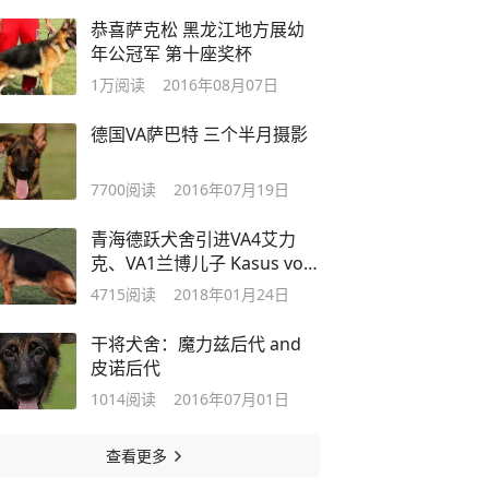
恭喜萨克松 黑龙江地方展幼
年公冠军 第十座奖杯
1万
阅读
2016年08月07日
德国VA萨巴特 三个半月摄影
7700
阅读
2016年07月19日
青海德跃犬舍引进VA4艾力
克、VA1兰博儿子 Kasus von
QS
4715
阅读
2018年01月24日
干将犬舍：魔力兹后代 and
皮诺后代
1014
阅读
2016年07月01日
查看更多