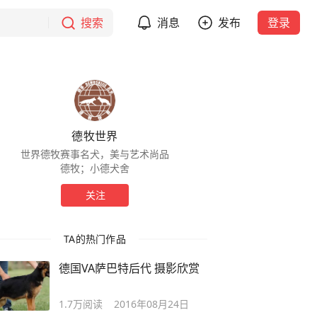
搜索
消息
发布
登录
德牧世界
世界德牧赛事名犬，美与艺术尚品
德牧；小德犬舍
关注
TA的热门作品
德国VA萨巴特后代 摄影欣赏
1.7万
阅读
2016年08月24日