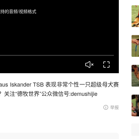
持的音频/视频格式
Haus Iskander TSB 表现非常个性一只超级母犬赛
“德牧世界”公众微信号:demushijie
举报