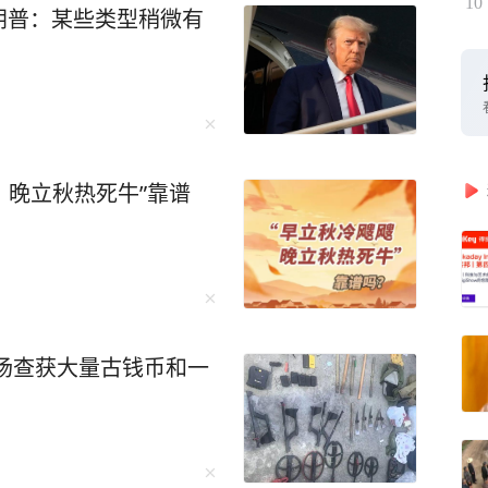
10
朗普：某些类型稍微有
，晚立秋热死牛”靠谱
现场查获大量古钱币和一