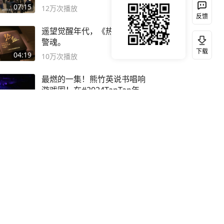
子
07:15
12万
次播放
反馈
遥望觉醒年代，《热血》铸就
警魂。
下载
04:19
10万
次播放
最燃的一集！熊竹英说书唱响
游戏圈！在#2024TapTap年
度游戏大赏
07:03
11万
次播放