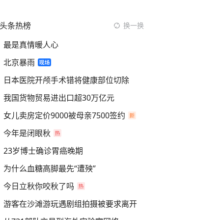
头条热榜
换一换
最是真情暖人心
北京暴雨
日本医院开颅手术错将健康部位切除
我国货物贸易进出口超30万亿元
女儿卖房定价9000被母亲7500签约
今年是闭眼秋
23岁博士确诊胃癌晚期
为什么血糖高脚最先“遭殃”
今日立秋你咬秋了吗
游客在沙滩游玩遇剧组拍摄被要求离开