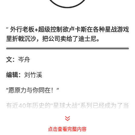
“
外行老板+超级控制欲卢卡斯在各种星战游戏
里折戟沉沙，把公司卖给了迪士尼。
文：
岑舟
编辑：
刘竹溪
“愿原力与你同在！”
有近40年历史的“星球大战”系列已经成为了当
代的传奇。哪一个男孩没有挥舞过想象中的光
剑，给它配上“嗡嗡嗡”的音效呢？
点击查看完整内容