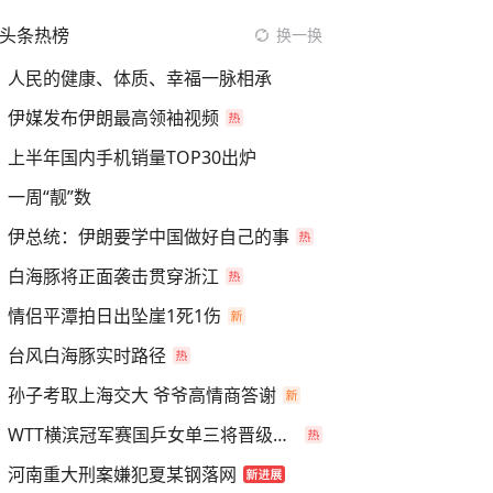
头条热榜
换一换
人民的健康、体质、幸福一脉相承
伊媒发布伊朗最高领袖视频
上半年国内手机销量TOP30出炉
一周“靓”数
伊总统：伊朗要学中国做好自己的事
白海豚将正面袭击贯穿浙江
情侣平潭拍日出坠崖1死1伤
台风白海豚实时路径
孙子考取上海交大 爷爷高情商答谢
WTT横滨冠军赛国乒女单三将晋级四强
河南重大刑案嫌犯夏某钢落网