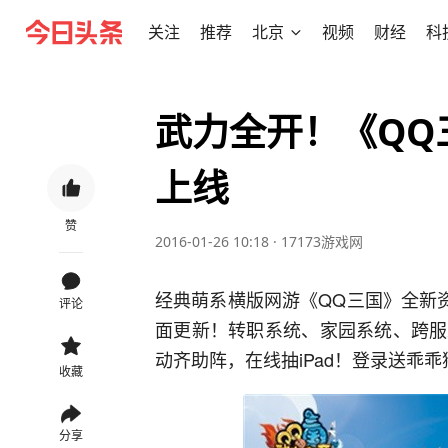
关注
推荐
北京
视频
财经
科
武力全开！《QQ
上线
赞
2016-01-26 10:18
·
17173游戏网
经典萌系横版网游《QQ三国》全新
评论
面更新！转职系统、家园系统、跨服
动齐助阵，在线抽iPad！登录送乖
收藏
分享