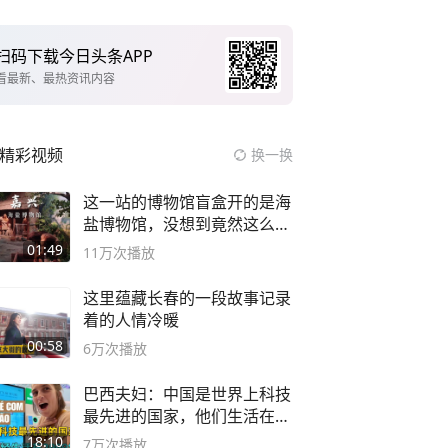
扫码下载今日头条APP
看最新、最热资讯内容
精彩视频
换一换
这一站的博物馆盲盒开的是海
盐博物馆，没想到竟然这么好
逛！
01:49
11万
次播放
这里蕴藏长春的一段故事记录
着的人情冷暖
00:58
6万
次播放
巴西夫妇：中国是世界上科技
最先进的国家，他们生活在
2999年
18:10
7万
次播放