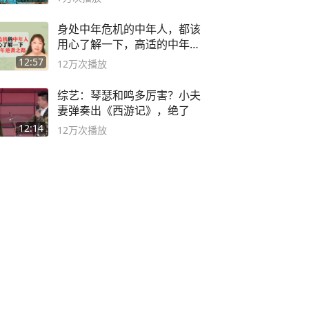
身处中年危机的中年人，都该
用心了解一下，高适的中年逆
袭之路
12:57
12万
次播放
综艺：琴瑟和鸣多厉害？小夫
妻弹奏出《西游记》，绝了
12:14
12万
次播放