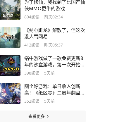
为了修仙，我找到了比国产仙
侠MMO更牛的游戏
804
阅读
前天02:34
《剑心雕龙》解散了，但这次
没人骂网易
412
阅读
昨天05:37
蜗牛游戏做了一款免费更新8
年的沙盒游戏，第一次开始向
玩家要钱
398
阅读
5天前
图个好游戏：单日收入创新
高！《绝区零》二周年翻盘，
新角色太顶
352
阅读
5天前
查看更多