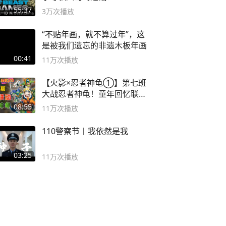
#MrBeastChina
55:37
3万
次播放
“不贴年画，就不算过年”，这
是被我们遗忘的非遗木板年画
00:41
11万
次播放
【火影×忍者神龟①】第七班
大战忍者神龟！童年回忆联动
论武？
08:55
11万
次播放
110警察节丨我依然是我
03:25
11万
次播放