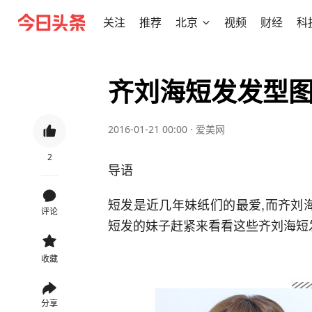
关注
推荐
北京
视频
财经
科
齐刘海短发发型图
2016-01-21 00:00
·
爱美网
2
导语
短发是近几年妹纸们的最爱,而齐刘
评论
短发的妹子赶紧来看看这些齐刘海短
收藏
分享