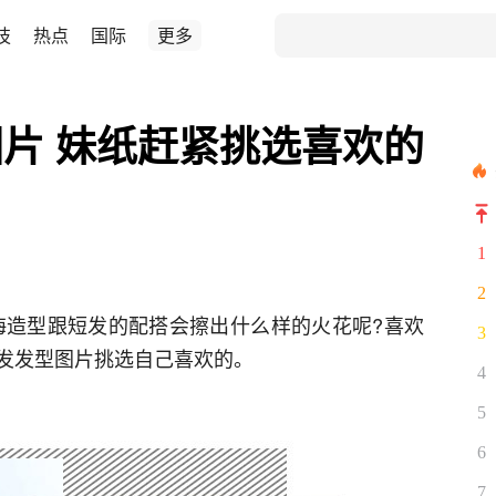
技
热点
国际
更多
片 妹纸赶紧挑选喜欢的
1
2
海造型跟短发的配搭会擦出什么样的火花呢?喜欢
3
发发型图片挑选自己喜欢的。
4
5
6
7