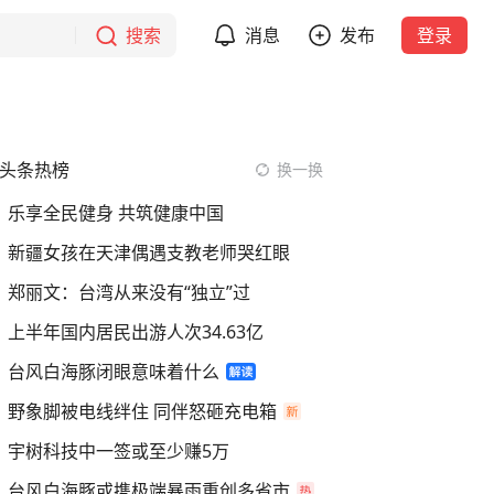
搜索
消息
发布
登录
头条热榜
换一换
乐享全民健身 共筑健康中国
新疆女孩在天津偶遇支教老师哭红眼
郑丽文：台湾从来没有“独立”过
上半年国内居民出游人次34.63亿
台风白海豚闭眼意味着什么
野象脚被电线绊住 同伴怒砸充电箱
宇树科技中一签或至少赚5万
台风白海豚或携极端暴雨重创多省市