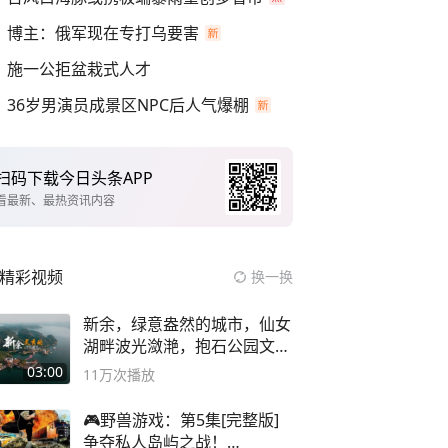
博主：俄军现在专打乌要害
施一公拒盆栽式人才
36岁男演员成景区NPC后人气爆棚
扫码下载今日头条APP
看最新、最热资讯内容
精彩视频
换一换
新余，绿意盎然的城市，仙女
湖畔波光潋滟，抱石公园文化
深邃……
03:00
11万
次播放
🎮野兽游戏：第5集[完整版]
争夺私人岛屿之战！