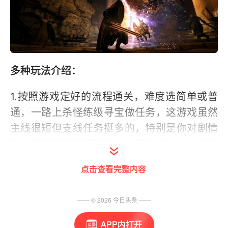
多种玩法介绍：
1.按照游戏定好的流程通关，难度选简单或普
通，一路上杀怪练级寻宝做任务，这游戏虽然
主线很短但支线任务挺多的，特别是你对剧情
有兴趣的更应该把所有支线都完成一遍，最终
练满200级、一身神装横扫黑咒岛为毕业
点击查看完整内容
2.极速通关模式，在这个模式下游戏无法保存
—— ©
2026
今日头条
——
你必须以最快的速度通过一周目，不过极速通
关是可以继承存档的，也就是说你已经满级神
APP内打开