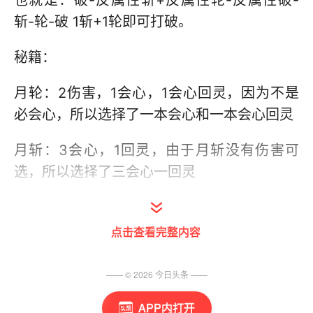
也就是：破-反属性斩+反属性轮-反属性破-
斩-轮-破 1斩+1轮即可打破。
秘籍：
月轮：2伤害，1会心，1会心回灵，因为不是
必会心，所以选择了一本会心和一本会心回灵
月斩：3会心，1回灵，由于月斩没有伤害可
选，所以选择了三会心一回灵
日斩：3伤害，1站桩10%伤害，按正常循环必
会心，所以舍弃会心秘籍
点击查看完整内容
驱夜：3伤害，1会心，驱夜一般留到日破以后
—— ©
2026
今日头条
——
用，所以会心率也很高，所以选择三本伤害
APP内打开