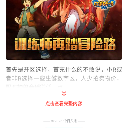
首先是开区选择，首充什么的不敢说，小R或
者非R选择一些生僻数字区，人少拍卖物价，
限时神兽会稍微低一点。
选择好了大区，就是开始御三家，也就是剧情
点击查看完整内容
线 杰尼龟 小火龙 秒娃种子 三选一 。这个关
乎到前期推图获得的进化石。建议选秒娃，能
—— ©
2026
今日头条
——