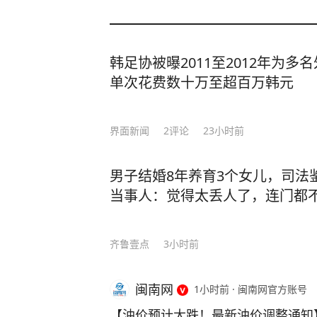
韩足协被曝2011至2012年为
单次花费数十万至超百万韩元
界面新闻
2
评论
23小时前
男子结婚8年养育3个女儿，司法
当事人：觉得太丢人了，连门都
齐鲁壹点
3小时前
闽南网
1小时前
·
闽南网官方账号
【油价预计大跌！最新油价调整通知】