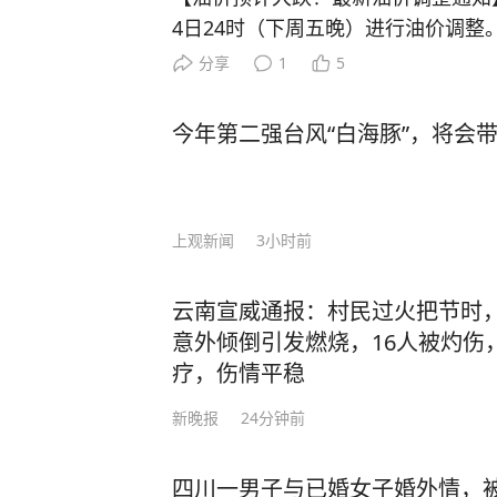
4日24时（下周五晚）进行油价调整。 目前原油变化率已达
9.57%，预计下调油价395元/吨
分享
1
5
油价格将下跌0.30~0.36元/升。
仍有5个统计日，变数尚存，如果后
今年第二强台风“白海豚”，将会
当前的预跌幅度将会收窄，最终能否
发改委官方公告为准。 来源：湖北
上观新闻
3小时前
云南宣威通报：村民过火把节时
意外倾倒引发燃烧，16人被灼伤
疗，伤情平稳
新晚报
24分钟前
四川一男子与已婚女子婚外情，