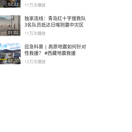
02:22
11万
次播放
独家连线：青岛红十字搜救队
3名队员抵达日喀则震中灾区
01:02
11万
次播放
应急科普 | 高原地震如何针对
性救援？ #西藏地震救援
02:20
12万
次播放