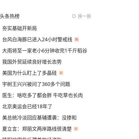
头条热榜
换一换
夯实基础开新局
台风白海豚已进入24小时警戒线
大雨将至一家老小6分钟收完1千斤稻谷
我国外贸延续良好增长态势
美国为什么盯上了多晶硅
宇树王兴兴被问了360多个问题
医生：啥吃多了都会胖 牛吃草也长肉
北京奥运会已经18年了
美总统冷淡回应基辅遭袭：没掺和
夏立言：郑丽文两岸路线很清楚