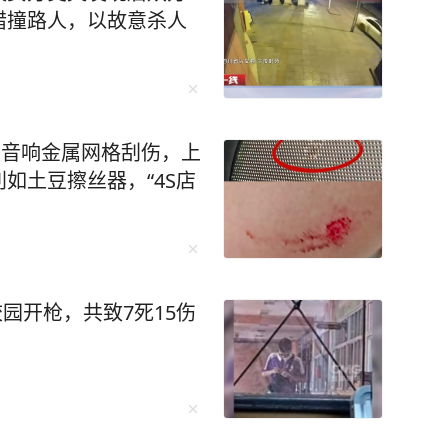
错撞路人，以故意杀人
被音响金属网格刮伤，上
如土豆擦丝器，“4S店
园开枪，共致7死15伤