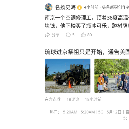
名扬史海
4小时前
·
头条新锐创作
南京一个空调修理工，顶着38度高
块钱，他下楼买了瓶冰可乐，蹲树荫
画面，把客户一个大男人看得鼻子发
分享
5
80
的南京城的马路，被太阳烤得发白，
8度。 小区门口那棵老槐树的影子
琉球进京祭祖只是开始，通告美
岁的男人正蹲着。 他刚拧开一瓶冰
口，喉结上下滚动，脸上的褶子里
喝完，他没舍得再喝第二口，把瓶盖
身，塞进了工具包的侧兜。 接着他
灰，跨上那辆旧电动车，一脚油门融
面，被路边一个监控探头完整地记了
东方点兵
18
评论
18小时前
棵槐树所在的小区里，一户人家急得
热门：
5:20AM
5:20AM
5G
5月12日丨
工，风口只往外吐热气，屋里闷得像
5：
脸通红，一直哭闹。 男主人抓起手