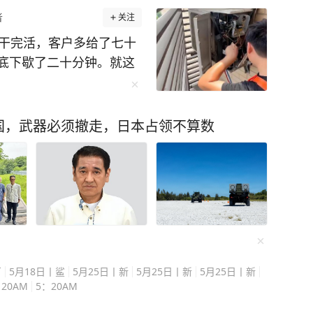
者
关注
温干完活，客户多给了七十
底下歇了二十分钟。就这
酸。事情是这样的。 7月
温度计上的数字死死钉在3
缩成一团，树下一个五十多
国，武器必须撤走，日本占领不算数
镇可乐，仰头灌下去一大
全是被汗冲出来的印子。
拧紧，用袖子擦了擦瓶
站起身，拍了拍膝盖上的
进了热浪里。 这个画
下来。 同一天下午，这
团团转。 空调突然罢了
百
5月18日丨鲨
5月25日丨新
5月25日丨新
5月25日丨新
捂在棉被里，小孩热得满
20AM
5：20AM
机打了个维修电话，电话