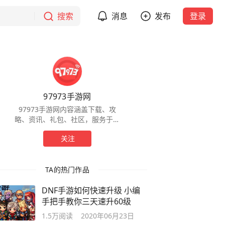
搜索
消息
发布
登录
97973手游网
97973手游网内容涵盖下载、攻
略、资讯、礼包、社区，服务于全
球手游玩家，为玩家提供一站式服
关注
务。
TA的热门作品
DNF手游如何快速升级 小编
手把手教你三天速升60级
1.5万
阅读
2020年06月23日