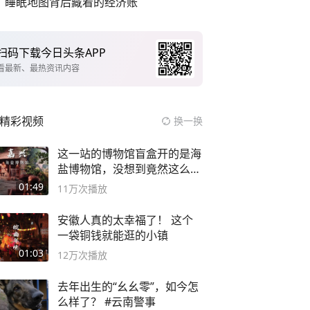
睡眠地图背后藏着的经济账
扫码下载今日头条APP
看最新、最热资讯内容
精彩视频
换一换
这一站的博物馆盲盒开的是海
盐博物馆，没想到竟然这么好
逛！
01:49
11万
次播放
安徽人真的太幸福了！ 这个
一袋铜钱就能逛的小镇
01:03
12万
次播放
去年出生的“幺幺零”，如今怎
么样了？ #云南警事