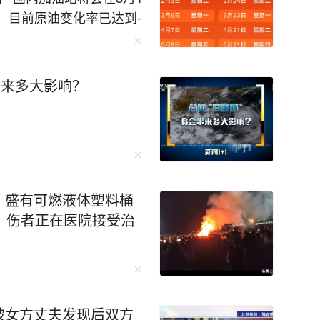
到-
。根据目前的预期跌幅，汽柴
 不过需要提醒大家，计价周期
续国际原油快速反弹回升，
带来多大影响？
落地、下调多少，一切以
发布、新华社、今日油价
，盛有可燃液体塑料桶
，伤者正在医院接受治
被女方丈夫发现后双方