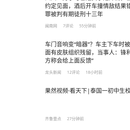
约定见面，酒后开车撞情敌结果
罪被判有期徒刑十三年
闽南网
7
评论
55分钟前
车门音响变“暗器”？车主下车时
面有皮肤组织残留，当事人：锋利
方称会给上面反馈”
龙头新闻
12
评论
18小时前
果然视频·看天下|泰国一初中生校
齐鲁壹点
27分钟前