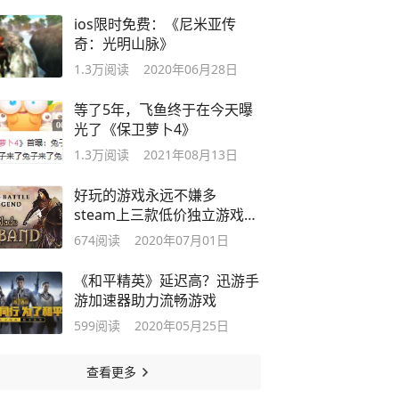
ios限时免费：《尼米亚传
奇：光明山脉》
1.3万
阅读
2020年06月28日
等了5年，飞鱼终于在今天曝
光了《保卫萝卜4》
1.3万
阅读
2021年08月13日
好玩的游戏永远不嫌多
steam上三款低价独立游戏推
荐
674
阅读
2020年07月01日
《和平精英》延迟高？迅游手
游加速器助力流畅游戏
599
阅读
2020年05月25日
查看更多