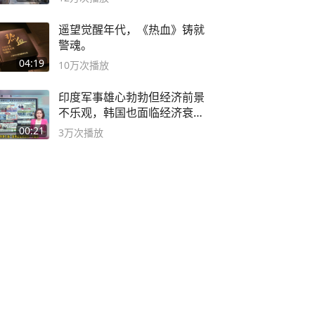
遥望觉醒年代，《热血》铸就
警魂。
04:19
10万
次播放
印度军事雄心勃勃但经济前景
不乐观，韩国也面临经济衰退
风险
00:21
3万
次播放