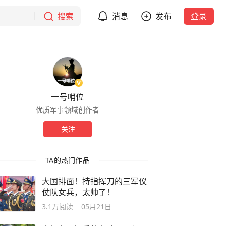
搜索
消息
发布
登录
一号哨位
优质军事领域创作者
关注
TA的热门作品
大国排面！持指挥刀的三军仪
仗队女兵，太帅了！
3.1万
阅读
05月21日