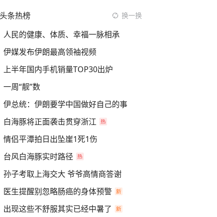
头条热榜
换一换
人民的健康、体质、幸福一脉相承
伊媒发布伊朗最高领袖视频
上半年国内手机销量TOP30出炉
一周“靓”数
伊总统：伊朗要学中国做好自己的事
白海豚将正面袭击贯穿浙江
情侣平潭拍日出坠崖1死1伤
台风白海豚实时路径
孙子考取上海交大 爷爷高情商答谢
医生提醒别忽略肠癌的身体预警
出现这些不舒服其实已经中暑了