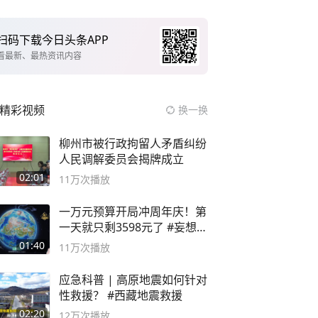
扫码下载今日头条APP
看最新、最热资讯内容
精彩视频
换一换
柳州市被行政拘留人矛盾纠纷
人民调解委员会揭牌成立
02:01
11万
次播放
一万元预算开局冲周年庆！第
一天就只剩3598元了 #妄想山
海
01:40
11万
次播放
应急科普 | 高原地震如何针对
性救援？ #西藏地震救援
02:20
12万
次播放