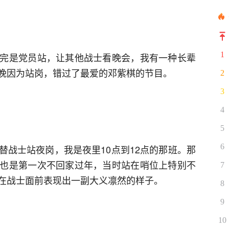
1
完是党员站，让其他战士看晚会，我有一种长辈
晚因为站岗，错过了最爱的邓紫棋的节目。
2
3
4
5
6
替战士站夜岗，我是夜里10点到12点的那班。那
也是第一次不回家过年，当时站在哨位上特别不
7
在战士面前表现出一副大义凛然的样子。
8
9
10