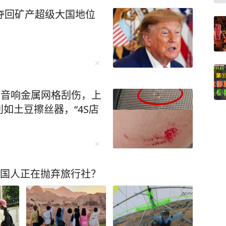
夺回矿产超级大国地位
被音响金属网格刮伤，上
如土豆擦丝器，“4S店
中国人正在抛弃旅行社？