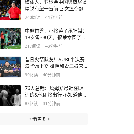
媒体人：亚运会中国男篮尽遣
精锐有望一雪前耻 女篮夺冠
难度较大
240
阅读
44分钟前
中超首秀，小将蒋子承社媒：
18岁零330天，很荣幸圆了从
小的梦想
217
阅读
48分钟前
昔日火箭队友！AUBL半决赛
清华vs上交 姚明和霍二叔来
到现场观战
90
阅读
40分钟前
76人总裁：詹姆斯最近在LA
训练&他即将出行 不知道他何
时来费城
82
阅读
31分钟前
查看更多