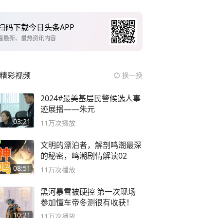
扫码下载今日头条APP
看最新、最热资讯内容
精彩视频
换一换
2024#最美基层民警候选人事
迹展播——朱元
03:21
11万
次播放
文明的漂泊者，解剖鸣潮最深
的秘密，鸣潮剧情解读02
08:51
11万
次播放
黑河暴雪被硬控 第一次现场
参加懂车帝冬测很有收获！
10:21
11万
次播放