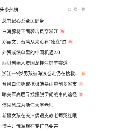
头条热榜
换一换
总书记心系全民健身
白海豚将正面袭击贯穿浙江
郑丽文：台湾从来没有“独立”过
外贸成绩单里的中国机遇2.0
西贝创始人贾国龙押注鲜羊赛道
浙江一9岁男孩被海浪卷走仍在搜救中
台风白海豚或携极端暴雨重创多省市
曝美军高层寻找摆脱伊朗战事的途径
傅园慧成为浙江大学老师
新疆女孩在天津偶遇支教老师哭红眼
博主：俄军现在专打乌要害