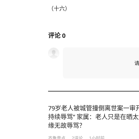
（十六）
评论
0
79岁老人被城管撞倒离世案一审开
持续辱骂” 家属：老人只是在晒太
缘无故辱骂？
齐鲁壹点
2
评论
1小时前