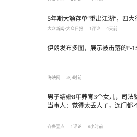
5年期大额存单“重出江湖”，四大行
大众新闻-大众日报
1
评论
4天前
伊朗发布多图，展示被击落的F-
海峡网
3小时前
男子结婚8年养育3个女儿，司法
当事人：觉得太丢人了，连门都
齐鲁壹点
1
评论
9小时前