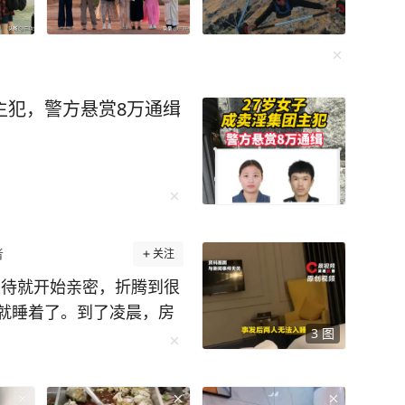
主犯，警方悬赏8万通缉
者
关注
及待就开始亲密，折腾到很
就睡着了。到了凌晨，房
3
图
闯进来，打开了屋内的
被对方看了个遍，女生开
睡，之后找酒店协调处