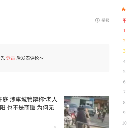
举报
1
2
3
请先
登录
后发表评论～
4
5
6
7
庭 涉事城管辩称“老人
8
阳 也不是商贩 为何无
9
10