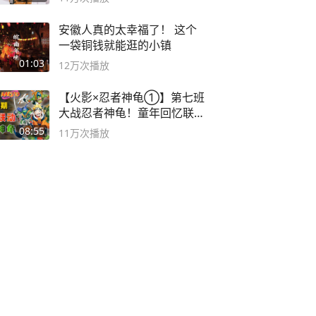
安徽人真的太幸福了！ 这个
一袋铜钱就能逛的小镇
01:03
12万
次播放
【火影×忍者神龟①】第七班
大战忍者神龟！童年回忆联动
论武？
08:55
11万
次播放