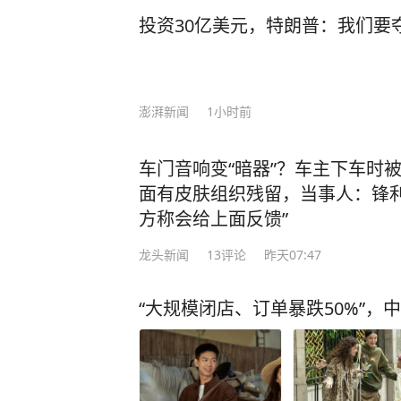
投资30亿美元，特朗普：我们要
澎湃新闻
1小时前
车门音响变“暗器”？车主下车时
面有皮肤组织残留，当事人：锋利
方称会给上面反馈”
龙头新闻
13
评论
昨天07:47
“大规模闭店、订单暴跌50%”，