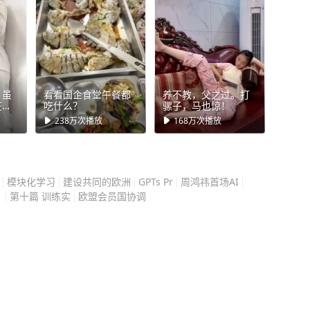
张
不用应付外界的琐碎，不
的静谧时光。 原本这
想不到，好好的浪漫旅
。虽
看看国企食堂午餐都
养不教，父之过。打
场让人后怕、憋屈又糟心
在最
吃什么？
骡子，马也惊！
，但
238万
次播放
168万
次播放
关
的那
，可就是这份所有人都默
生 #
数酒
袁有
也难怪这对情侣事后久久
模块化学习
建设共同的欧洲
GPTs Pr
周鸿祎首场AI
1
第十篇 训练实
欧盟会员国协调
事，都会又害怕又愤怒，
彻底消失了，整栋楼层只
一起，惊悚感直接拉满。