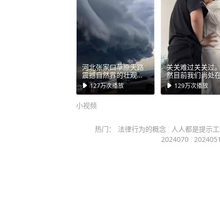
理，酒店却一直不肯主动介入处理。” 一间房为什么会有两
能开门的房卡？ 外出游玩最治愈的瞬间，莫过于结束一天的喧
闹，和心爱的人躲进专属的小房间，
用迁就任何人，安安稳稳享受只属于彼此
本该是一场温柔又甜蜜的出行，谁也
河北张家口草原天路
关关难过关关过
途，会因为酒店的离谱失误，变成一
震撼自然界的壮观景
然目前我们尚处
象！
难熬的这段时光
的深夜噩梦。 所有人住酒店都会默认，付了房费入住的房间，
127万
次播放
129万
次播放
是我相信再难的
口，总有迈过去
就是绝对安全、私密、不会被打扰的
小视频
一天。#陪女友重
认的常识，在这家酒店彻底被打破了。 这么多年住过无
梦迪康复记 #永
李
店，从来没遇到过这么离谱的事情，
热门：
法律行为的概念
人人都是提示工
2024070
202405
无法平复情绪，换做任何人经历这种
心里堵得慌。 深夜的酒店楼层安静得可怕，早已没有客人走动
的声音，连走廊的脚步声、说话声都
剩下空调运转的细微声响。 然而就在所有人都以为安全的空间
里，出现了这样的事情。 深夜、陌生男子、密闭的客房、毫无
遮挡的对视，这一连串的画面组合在