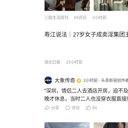
三联生活周刊
64
评论
3小时前
寿江说法｜27岁女子成卖淫集团
湖北日报
23小时前
大象传奇
2小时前
·
头条新锐创作
“深圳，情侣二人去酒店开房，迫不
晚才休息，当时二人也没穿衣服直接
门突然被刷开了，有个陌生男人直接
分享
评论
64
灯，还站在俩人床头盯着俩人。隐私
始哇哇哭，男友哄了三个小时才算入