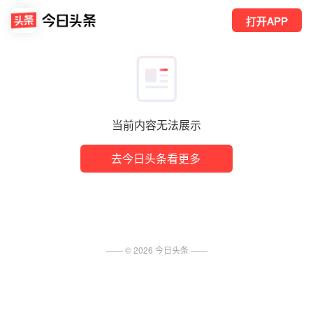
打开APP
当前内容无法展示
去今日头条看更多
—— ©
2026
今日头条
——