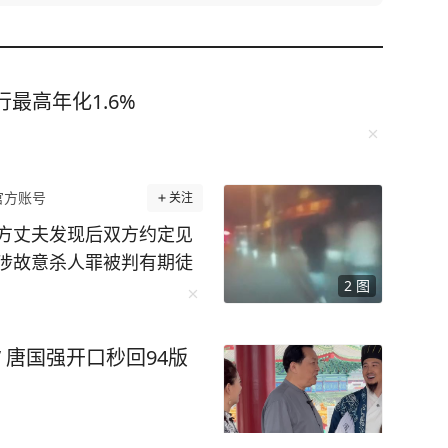
最高年化1.6%
官方账号
关注
方丈夫发现后双方约定见
涉故意杀人罪被判有期徒
2
图
生一起车祸，一男子陈宇
天，肇事司机龚豪（化
知道怎么就撞到人了”。
 唐国强开口秒回94版
龚豪开车前把油门踩得轰
人前明显打了方向盘，绕
性。警方还在行车记录仪