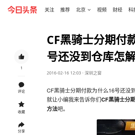
关注
推荐
北京
视频
财经
科
CF黑骑士分期付款
号还没到仓库怎
1
2016-02-16 12:03
·
深圳之窗
CF黑骑士分期付款为什么16号还
评论
就让小编我来告诉你们
CF黑骑士分
吧。
方法
收藏
分享