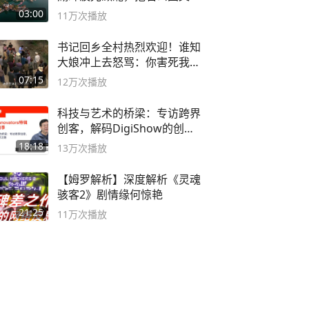
深邃……
03:00
11万
次播放
书记回乡全村热烈欢迎！谁知
大娘冲上去怒骂：你害死我儿
子
07:15
12万
次播放
科技与艺术的桥梁：专访跨界
创客，解码DigiShow的创新
之路
18:18
13万
次播放
【姆罗解析】深度解析《灵魂
骇客2》剧情缘何惊艳
21:25
11万
次播放