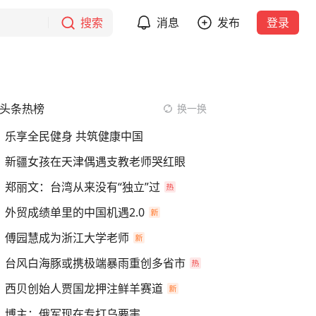
搜索
消息
发布
登录
头条热榜
换一换
乐享全民健身 共筑健康中国
新疆女孩在天津偶遇支教老师哭红眼
郑丽文：台湾从来没有“独立”过
外贸成绩单里的中国机遇2.0
傅园慧成为浙江大学老师
台风白海豚或携极端暴雨重创多省市
西贝创始人贾国龙押注鲜羊赛道
博主：俄军现在专打乌要害