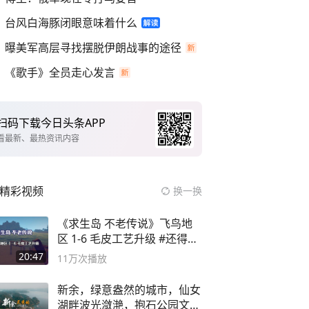
台风白海豚闭眼意味着什么
曝美军高层寻找摆脱伊朗战事的途径
《歌手》全员走心发言
扫码下载今日头条APP
看最新、最热资讯内容
精彩视频
换一换
《求生岛 不老传说》飞鸟地
区 1-6 毛皮工艺升级 #还得是
主机大作
20:47
11万
次播放
新余，绿意盎然的城市，仙女
湖畔波光潋滟，抱石公园文化