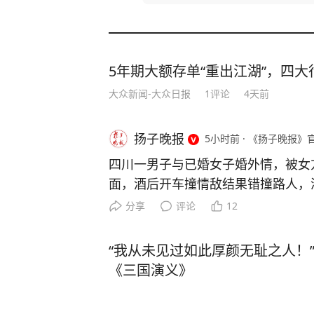
5年期大额存单“重出江湖”，四大行
大众新闻-大众日报
1
评论
4天前
扬子晚报
5小时前
·
《扬子晚报》
四川一男子与已婚女子婚外情，被女
面，酒后开车撞情敌结果错撞路人，
刑十三年 四川兴文县午夜时分曾发
分享
评论
12
（化名）被撞，生命垂危。事发第二
名）主动向警方投案，说自己酒后“不
“我从未见过如此厚颜无耻之人！”
然而，民警仔细查看现场监控发现，
《三国演义》
隆轰隆响，启动车辆后迅速提速，撞
进去撞人后再绕出来，有很强的目的