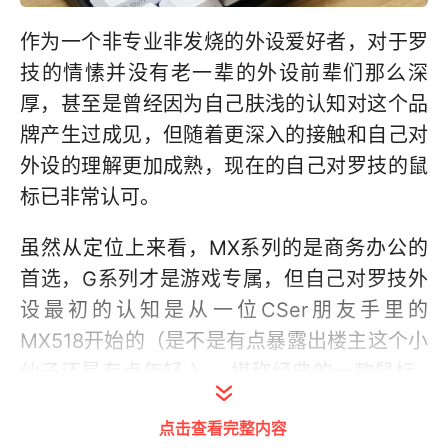
作为一个非专业非发烧的外设爱好者，对于罗
技的情愫并没有老一辈的外设前辈们那么深
厚，甚至是曾经因为自己肤浅的认知对这个品
牌产生过成见，但随着更深入的接触和自己对
外设的理解更加成熟，现在的自己对罗技的鼠
标已非常认可。
虽然从定位上来看，MX系列的是商务办公的
首选，G系列才是游戏专属，但自己对罗技外
设最初的认知是从一位CSer朋友手里的
MX518开始的（是不是有点暴露出楼主这个小
伙子还是有点年轻 ），堪称经典的一款鼠标~
罗技G系列鼠标更新换代以后，外观的变化是
点击查看完整内容
最大的。从G500s到G502都有使用，一直到