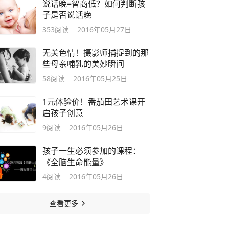
说话晚=智商低？如何判断孩
子是否说话晚
353
阅读
2016年05月27日
无关色情！摄影师捕捉到的那
些母亲哺乳的美妙瞬间
58
阅读
2016年05月25日
1元体验价！番茄田艺术课开
启孩子创意
9
阅读
2016年05月26日
孩子一生必须参加的课程：
《全脑生命能量》
4
阅读
2016年05月26日
查看更多