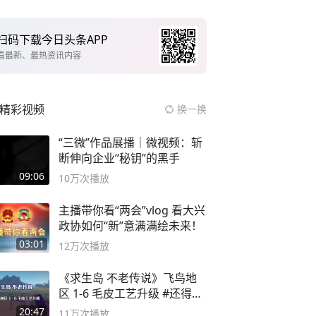
扫码下载今日头条APP
看最新、最热资讯内容
精彩视频
换一换
“三微”作品展播｜微视频：斩
断伸向企业“秘钥”的黑手
09:06
10万
次播放
主播带你看“两会”vlog 看大兴
政协如何“新”意满满绘未来！
03:01
12万
次播放
《求生岛 不老传说》飞鸟地
区 1-6 毛皮工艺升级 #还得是
主机大作
20:47
11万
次播放