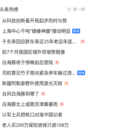
头条热榜
换一换
从科技创新看开局起步的时与势
上海中心千吨“镇楼神器”摆动明显
于东来回应胖东来近25年老店年底关闭
前7个月我国区域外贸增势稳健
白海豚将于傍晚前后登陆
司机瞥见竹子晃动紧急停车躲过滑坡
新疆阿勒泰野外使用激光灭蚊
台风白海豚到哪了
白海豚北上或致京津冀暴雨
以军士兵把枪口对准中国记者
老人买200万保险退保只退108万