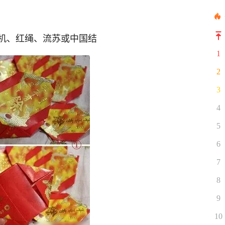
机、红绳、流苏或中国结
1
2
3
4
5
6
7
8
9
10