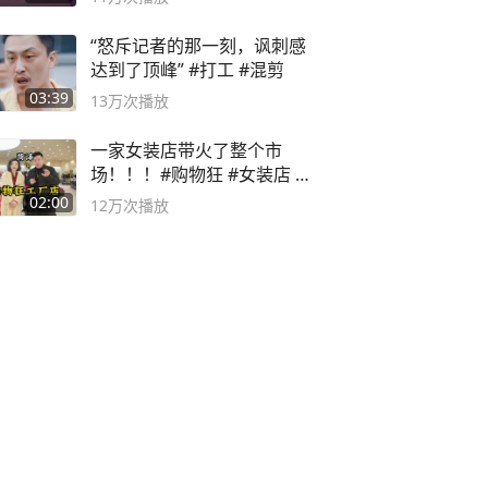
“怒斥记者的那一刻，讽刺感
达到了顶峰” #打工 #混剪
03:39
13万
次播放
一家女装店带火了整个市
场！！！#购物狂 #女装店 #
高品质女装
02:00
12万
次播放