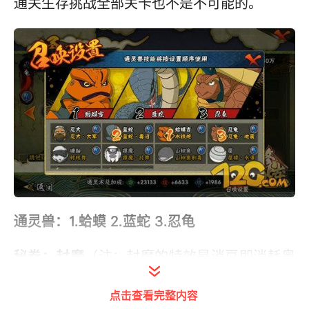
通关生存挑战全部关卡也不是不可能的。
通灵兽：
1.蛤蟆 2.蓝蛇 3.忍龟
秘卷：
封魔
（注：封魔的特效是消豆即消耗奥
义点，电脑一开场第一下封魔打上是不会放替
点击查看完整内容
身的）