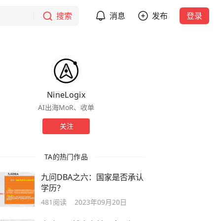
搜索
消息
发布
登录
NineLogix
AI出海MoR、收单
关注
TA的热门作品
九问DBA之六：国家是否承认
学历？
481
阅读
2023年09月20日