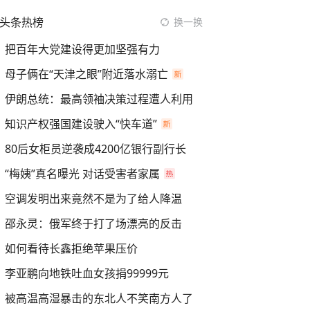
头条热榜
换一换
把百年大党建设得更加坚强有力
母子俩在“天津之眼”附近落水溺亡
伊朗总统：最高领袖决策过程遭人利用
知识产权强国建设驶入“快车道”
80后女柜员逆袭成4200亿银行副行长
“梅姨”真名曝光 对话受害者家属
空调发明出来竟然不是为了给人降温
邵永灵：俄军终于打了场漂亮的反击
如何看待长鑫拒绝苹果压价
李亚鹏向地铁吐血女孩捐99999元
被高温高湿暴击的东北人不笑南方人了