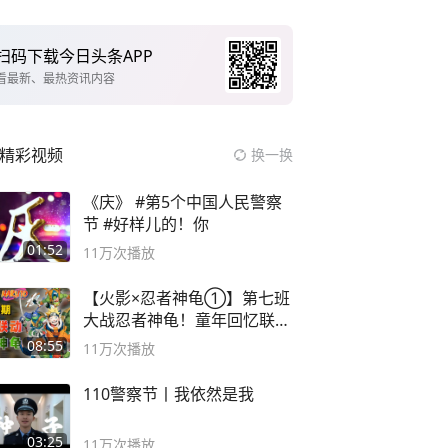
扫码下载今日头条APP
看最新、最热资讯内容
精彩视频
换一换
《庆》 #第5个中国人民警察
节 #好样儿的！你
01:52
11万
次播放
【火影×忍者神龟①】第七班
大战忍者神龟！童年回忆联动
论武？
08:55
11万
次播放
110警察节丨我依然是我
03:25
11万
次播放