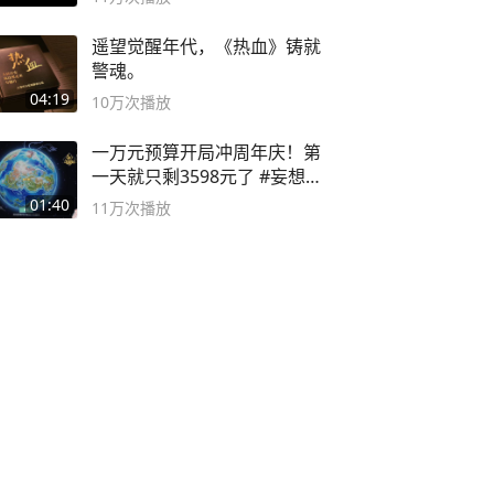
遥望觉醒年代，《热血》铸就
警魂。
04:19
10万
次播放
一万元预算开局冲周年庆！第
一天就只剩3598元了 #妄想山
海
01:40
11万
次播放