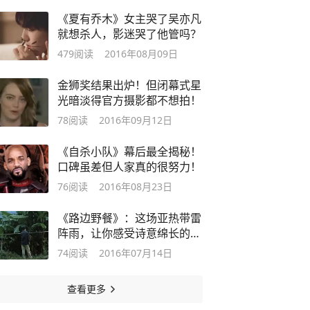
《夏有乔木》女主哭了吴亦凡
就想杀人，影迷哭了他管吗？
479
阅读
2016年08月09日
金狮奖结果出炉！但闭幕式星
光暗淡得官方摄影都不想拍！
78
阅读
2016年09月12日
《自杀小队》幕后最全揭秘！
口碑虽差但人家真的很努力！
76
阅读
2016年08月23日
《路边野餐》：这场亚热带雷
阵雨，让你感受诗意绵长的南
方盛夏
74
阅读
2016年07月14日
查看更多