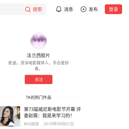
搜索
消息
发布
登录
法兰西胶片
影迷，资深电影媒体人，手办爱好
者。
关注
TA的热门作品
第73届威尼斯电影节开幕 评
委赵薇：我是来学习的！
863
阅读
2016年09月01日