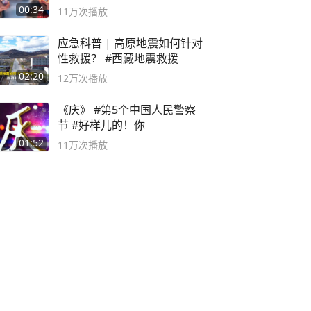
00:34
11万
次播放
应急科普 | 高原地震如何针对
性救援？ #西藏地震救援
02:20
12万
次播放
《庆》 #第5个中国人民警察
节 #好样儿的！你
01:52
11万
次播放