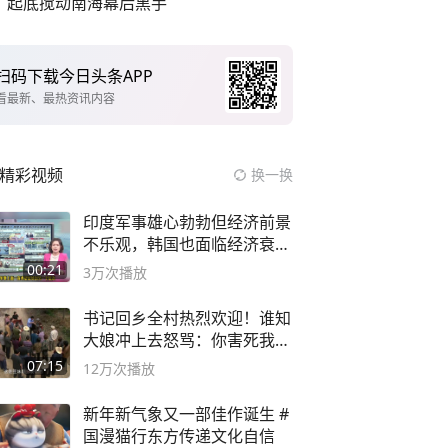
起底搅动南海幕后黑手
扫码下载今日头条APP
看最新、最热资讯内容
精彩视频
换一换
印度军事雄心勃勃但经济前景
不乐观，韩国也面临经济衰退
风险
00:21
3万
次播放
书记回乡全村热烈欢迎！谁知
大娘冲上去怒骂：你害死我儿
子
07:15
12万
次播放
新年新气象又一部佳作诞生 #
国漫猫行东方传递文化自信