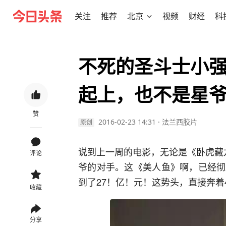
关注
推荐
北京
视频
财经
科
不死的圣斗士小
起上，也不是星
赞
2016-02-23 14:31
·
法兰西胶片
原创
说到上一周的电影，无论是《卧虎藏
评论
爷的对手。这《美人鱼》啊，已经彻
到了27！亿！元！这势头，直接奔着
收藏
分享