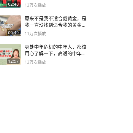
舞蹈队。
02:40
12万
次播放
原来不是我不适合戴黄金，是
我一直没找到适合我的黄金
😭
00:49
11万
次播放
身处中年危机的中年人，都该
用心了解一下，高适的中年逆
袭之路
12:57
12万
次播放