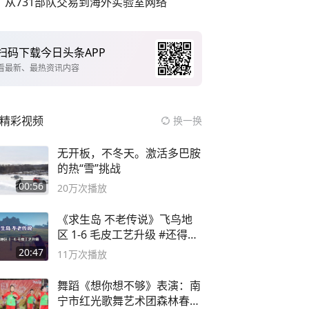
从731部队交易到海外实验室网络
扫码下载今日头条APP
看最新、最热资讯内容
精彩视频
换一换
无开板，不冬天。激活多巴胺
的热“雪”挑战
00:56
20万
次播放
《求生岛 不老传说》飞鸟地
区 1-6 毛皮工艺升级 #还得是
主机大作
20:47
11万
次播放
舞蹈《想你想不够》表演：南
宁市红光歌舞艺术团森林春红