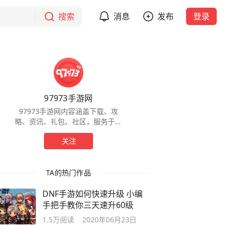
搜索
消息
发布
登录
97973手游网
97973手游网内容涵盖下载、攻
略、资讯、礼包、社区，服务于全
球手游玩家，为玩家提供一站式服
关注
务。
TA的热门作品
DNF手游如何快速升级 小编
手把手教你三天速升60级
1.5万
阅读
2020年06月23日