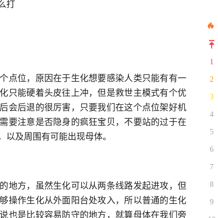
么打
1
个点位，原因在于生化想要感染人类只能有有一
2
化只能硬着头皮往上冲，但是救世主模式有个优
3
后会后退的很厉害，只要我们在这个点位架好机
4
需要注意是否隐身的疯狂宝贝，不要站的过于在
5
，以及周围有可能出现母体。
6
7
的地方，虽然生化可以从两条线路发起进攻，但
8
够操作生化从外面阳台处攻入，所以普通的生化
9
说也是比较容易防守的地方，就算母体在我们旁