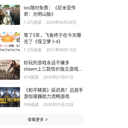
ios限时免费：《尼米亚传
奇：光明山脉》
1.3万
阅读
2020年06月28日
等了5年，飞鱼终于在今天曝
光了《保卫萝卜4》
1.3万
阅读
2021年08月13日
好玩的游戏永远不嫌多
steam上三款低价独立游戏推
荐
674
阅读
2020年07月01日
《和平精英》延迟高？迅游手
游加速器助力流畅游戏
599
阅读
2020年05月25日
查看更多