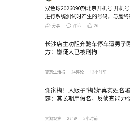
刺青是朝堂博弈的棋子。 书里全是被删减的真人秀：皇子凌晨三点背书错字挨揍，大
诗人白天写忧国诗晚上砸钱逛青楼。（免责
双色球2026090期北京开机号 开机号是彩票销售终端在销售前
知道，曾经以为的历史不过是粉饰太
进行系统测试时产生的号码，与最终
度问题，这本书后续可能不会再增发，喜欢历史的
联，不具备预测性。彩票开奖是完全
分享
评论
26
方即可获取好书：[图片]
律，建议您理性看待，量力而行！无
真的能中大奖吗？#
长沙店主劝阻奔驰车停车遭男子
方：嫌疑人已被刑拘
智慧生活报
24
评论
12小时前
谢家梅！人贩子“梅姨”真实姓名
露：其长期用假名，反侦查能力
大湖观察
2
评论
3小时前