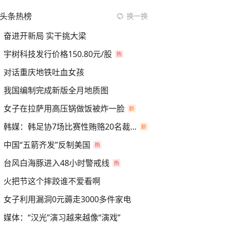
头条热榜
换一换
奋进开新局 实干挑大梁
宇树科技发行价格150.80元/股
对话重庆地铁吐血女孩
我国编制完成新版全月地质图
女子在拉萨用高压锅做饭被炸一脸
韩媒：韩足协7场比赛性贿赂20名裁判
中国“五箭齐发”反制美国
台风白海豚进入48小时警戒线
火把节这个摔跤谁不爱看啊
女子利用漏洞0元薅走3000多件家电
媒体：“汉光”演习越来越像“演戏”