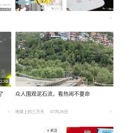
烬。】 相比之下，沈南璆就懂事
过问朝政，也从不与其他臣僚拉帮结派。他还时
讲解保养之道。 武则天听后很受用，
后来活到了82岁高龄，成为中国历史上有名的长
半生时间走遍全国各地，编撰成了一本书叫《历
宫，从尧舜禹到清末，从权威斗争到历史谜题，
0:30
，去伪存真、去芜取菁，扫去历史的烟尘，点亮
了
众人围观泥石流，看热闹不要命
同届科举互赠过诗，李鸿章签条约时裤兜里揣着
地球上的三万天
07月26日
.历史比宫斗剧刺激多了！ 它不讲“盛世辉
姓三年血汗；不吹“精忠报国”，却揭开岳飞背上
关注