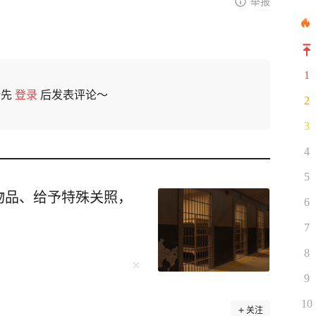
举报
1
请先
登录
后发表评论～
2
3
4
5
物品、给予特殊关照，
6
7
8
9
10
关注