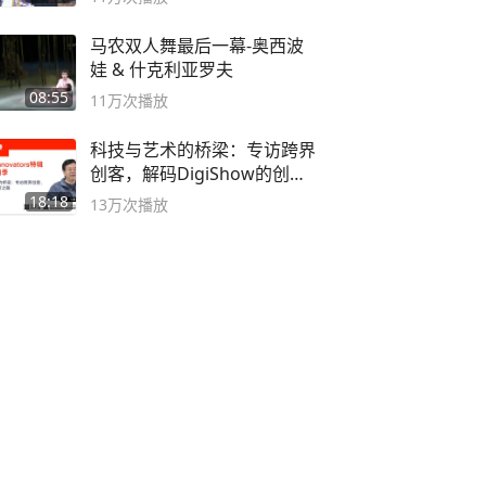
马农双人舞最后一幕-奥西波
娃 & 什克利亚罗夫
08:55
11万
次播放
科技与艺术的桥梁：专访跨界
创客，解码DigiShow的创新
之路
18:18
13万
次播放