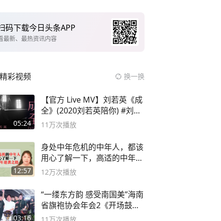
扫码下载今日头条APP
看最新、最热资讯内容
精彩视频
换一换
【官方 Live MV】刘若英《成
全》(2020刘若英陪你) #刘若
英 #成全
05:24
11万
次播放
身处中年危机的中年人，都该
用心了解一下，高适的中年逆
袭之路
12:57
12万
次播放
“一缕东方韵 感受南国美”海南
省旗袍协会年会2《开场鼓》
二团
03:16
11万
次播放