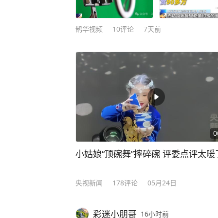
渐衰，恨怒颇甚。证圣中，乃焚明堂、天堂，并为灰
得多！他对武则天恭顺有礼，却从不
常取出自己珍藏的医书《黄帝内经》，给武则天
鹊华视频
10
评论
7天前
按书中方法保养身体，日见康健。她
寿君主！ 沈南璆谦和内敛，深得武则天喜爱。 可见，人不可骄不可躁，应知进退，守
规矩，才能立于不败之地。 原本这些历史不会流传出来，直到作者漓玉，用自己半生
的时间采集整理翻阅大量的文件，用
史不忍细看》。 这本书专扒正史里不敢写的暗黑细节！ 翻开这本书，你将了解你从未
了解过的历史真相，书中从帝王到后
篇篇颠覆你的认知！ 武则天的故事不过是这本书的一个开胃菜，书中搜集了大量被人
0
遗忘、扭曲、误读、篡改的历史资料
真实的色彩。 比如： 皇帝吃饭真顿顿满汉全席？乾隆的御膳大半都是摆着看的，吃不
小姑娘“顶碗舞”摔碎碗 评委点评太暖
完的还得赏给太监；秦桧和岳飞居然
颗子弹……… 还比如，康熙六下江南的目的是什么，岳飞为什么必须死，秦始皇为什
央视新闻
178
评论
05月24日
么焚书坑儒，武则天是怎么成功上位的.....
煌”，只告诉你康乾南巡的钱是刮了百
彩迷小朋哥
16小时前