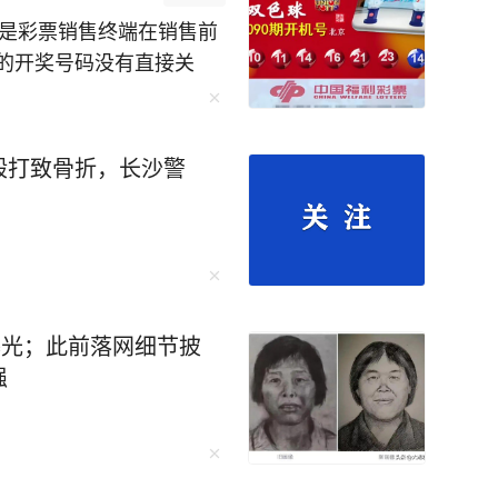
：本文不代表台海网观点） 看了这本书才
平，无论正史还是野史都写得太保守了！由于尺
的开奖号码没有直接关
赶紧珍藏！ 不到一顿饭钱，点击下
随机的，不存在任何规
任何不良引导！#买彩票
殴打致骨折，长沙警
曝光；此前落网细节披
强