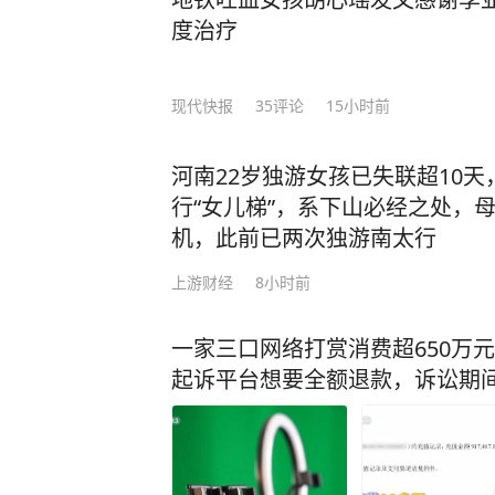
直冲丹田，面红耳赤，浑身燥热难耐
度治疗
臣失礼，还请陛下恕罪，准臣退下。” 谁料到这时武则天突然反手抓住了他的手腕
语气深沉：“今夜，就留下陪朕吧。
以抗议皇帝的任何要求。 他张了张嘴，想说点什么，却发现喉咙干涩得发不出声音。
现代快报
35
评论
15小时前
殿内的烛火跳了跳，将两人的影子投
一种诡异而暧昧的构图。 武则天没有催促，只是静静地看着他，那只手依旧握着他的
河南22岁独游女孩已失联超10
手背，指腹轻轻摩挲着，仿佛在抚摸
行“女儿梯”，系下山必经之处，
手背上那只手的温度和力度，心里只
机，此前已两次独游南太行
了。 于是，沈南璆就此取代薛怀义，成为了武则天的新宠。 皇帝在后宫有众多“佳丽”
等待宠幸，其中有一位备受关注的人物便是薛怀义。 这时候
上游财经
8小时前
听闻武则天新宠沈南璆的消息，开始
但武则天却对他没了兴趣。 为了引起武则天的注意，薛怀义决定干一件惊天动地的大
一家三口网络打赏消费超650万
事，他竟然一把火把明堂给烧了。对
起诉平台想要全额退款，诉讼期间
上一凤压九龙的造型，更是她身份的写照。 武则天听闻此事，勃然大
后，薛怀义的生命进入了倒计时。6
殿。 对此结局，正史《旧唐书·薛怀义传》也记载道：【后有御医沈南璆得幸，薛师恩