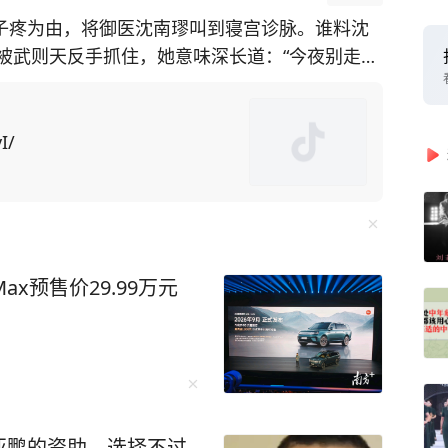
肚子疼为由，将御医沈南璆叫到寝宫诊脉。谁料沈
被武则天反手抓住，她意味深长道：“今夜别走
往往掩盖了诸多不为人知的细节与真相。 而
手，以独辟蹊径的视角，收集了大量被人遗忘、
I/
出大疑团，再现被历史掩盖的真相！ 比如很
岁的武则天忽觉腹
把完脉后沈南璆说：“陛下乃欠缺阳气所致。”随
，却忽见武则天上下打量自己，目光灼灼，不禁心
x预售价29.99万元
“爱卿且留步，你先替朕尝尝如何？”武则天忽然
天眉头一皱，语气立刻严厉起来。 沈南璆心
而尽。 片刻后，他只觉一股热流
亚鹏的资助，选择不过