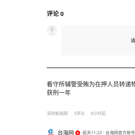
评论
0
看守所辅警受贿为在押人员转递
获刑一年
深圳新闻网
3
评论
8小时前
台海网
前天11:22
·
台海网官方账号