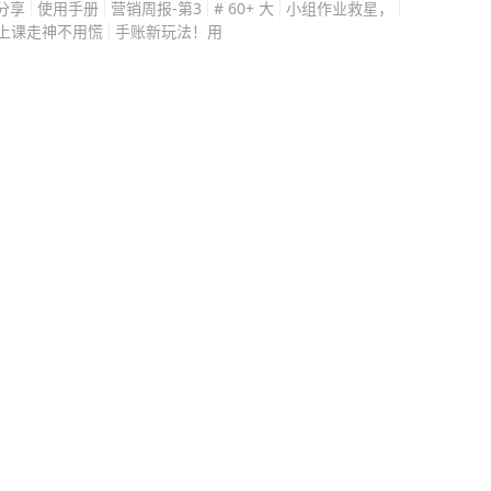
分享
使用手册
营销周报-第3
# 60+ 大
小组作业救星，
上课走神不用慌
手账新玩法！用