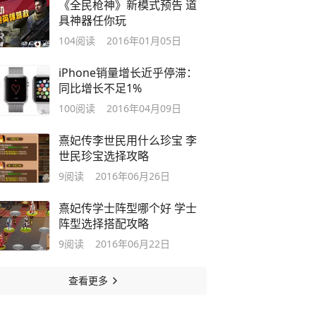
《全民枪神》新模式预告 道
具神器任你玩
104
阅读
2016年01月05日
iPhone销量增长近乎停滞：
同比增长不足1%
100
阅读
2016年04月09日
熹妃传李世民用什么珍宝 李
世民珍宝选择攻略
9
阅读
2016年06月26日
熹妃传学士阵型哪个好 学士
阵型选择搭配攻略
9
阅读
2016年06月22日
查看更多