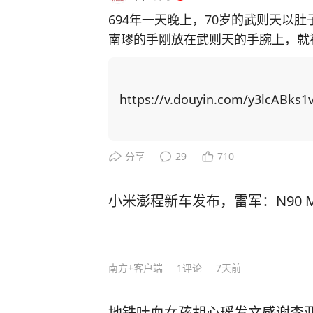
694年一天晚上，70岁的武则天以
南璆的手刚放在武则天的手腕上，就
了，留下来陪朕吧。” 在历史的长河中，我们往往通过教科书了解那些波澜壮阔的时
代与人物，但那些被精心编纂的篇章，
《历史不忍细看》一书，从细节上入
https://v.douyin.com/y3lcABks1v
扭曲、误读、篡改的历史资料，小细节撬
多人不知道的，武则天与御医沈南璆的故事。 694年一天夜里，70
中疼痛难耐，急招御医沈南璆诊脉。
分享
29
710
即起身开方烹药。 不一会儿一碗热气腾腾的汤药就熬制完成。他端来药汤，躬身施礼
道：“陛下请慢用。”说罢便要退下
小米澎程新车发布，雷军：N90 Ma
中一紧。 他四十出头的年纪，面白无须，五官端正，气质温润儒雅，一身青色官袍浆
洗得干干净净，透着一股子书卷气。
开口道。 沈南璆吃了一惊，急忙跪地请辞：“陛下，微臣不敢！”他很清楚服药的后
南方+客户端
1
评论
7天前
果，于是赶忙推辞。“你敢抗旨吗？”武则
跳如鼓，后背瞬间渗出一层冷汗，只得硬着头皮一饮
地铁吐血女孩胡心瑶发文感谢李