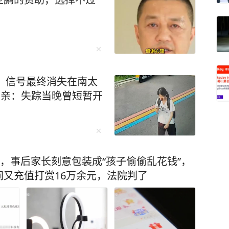
。沈南璆强撑着不让自己御前失态，跪求道：“微
，
”这句话说得云淡风轻，可沈南璆知道，没有人可
在墙上，一个端坐如松，一个匍匐如犬，形成了
天，信号最终消失在南太
一件值得把玩的物件。沈南璆跪在那里，感受着
母亲：失踪当晚曾短暂开
有一个念头——今夜，他怕是走不出这座寝宫
，武则天的“旧爱”薛怀义
着急忙慌，他想方设法重新获取武则天的宠幸，
元，事后家长刻意包装成“孩子偷偷乱花钱”，
武则天而言，明堂是她受命于天的标志，明堂顶
又充值打赏16万余元，法院判了
怒。烧掉明堂
95年二月，薛怀义被人杀死在洛阳城内的瑶光