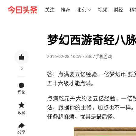
关注
推荐
北京
视频
财经
科
梦幻西游奇经八
2016-02-28 10:59
·
3367手机游戏
5
答：点满要五亿经验.一亿梦幻币.要
五十六级才能点满。
评论
点满乾元丹大约要五亿经验，一亿
法，跟据你的主修，加点也不一样。
收藏
任务超麻烦。忧其是最后怪。
分享