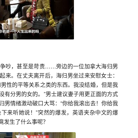
争吵，甚至是苛责……旁边的一位加拿大海归男
起来。在丈夫离开后，海归男坐过来安慰女士：
和男性的平等关系之类的东西。我没结婚，但是我
没有分男的女的。”男士建议妻子用更正面的方式
归男情绪激动破口大骂：“你给我滚出去！你给我
下来听她说！”突然的爆发，英语夹杂中文的爆
竟发生了什么事呢？