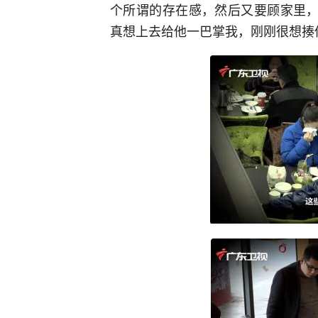
个所谓的存在感，然后又要顾家里，
真想上去给他一巴掌我，刚刚很想揍他