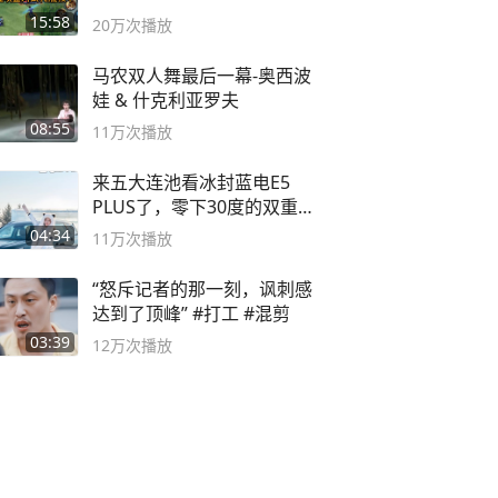
15:58
20万
次播放
马农双人舞最后一幕-奥西波
娃 & 什克利亚罗夫
08:55
11万
次播放
来五大连池看冰封蓝电E5
PLUS了，零下30度的双重冰
封40小时全录
04:34
11万
次播放
“怒斥记者的那一刻，讽刺感
达到了顶峰” #打工 #混剪
03:39
12万
次播放