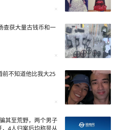
现场查获大量古钱币和一
婚前不知道他比我大25
诱骗其至荒野，两个男子
奸，4人归案后均称是从