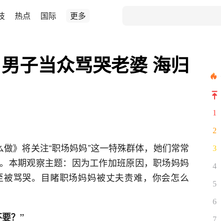
技
热点
国际
更多
男子当众骂哭老婆 海归
1
2
怎么做》将关注“职场妈妈”这一特殊群体，她们常常
3
。本期观察主题：因为工作加班原因，职场妈妈
4
至被骂哭。目睹职场妈妈被丈夫责难，你会怎么
5
6
要？”
7