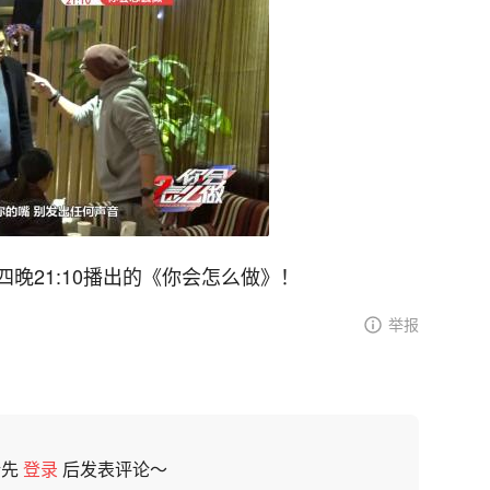
晚21:10播出的《你会怎么做》！
举报
请先
登录
后发表评论～