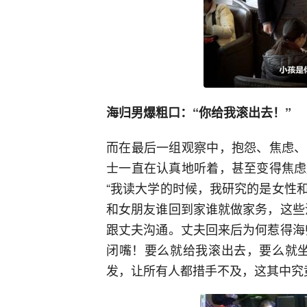
海归男爆粗口：“你给我滚出去！”
而在最后一组观察中，抱怨、焦虑、
士一直在认真地听着，甚至变得焦虑
“我读大学的时候，我研究的是女性
和女朋友谁回到家谁就做家务，这些
跟丈夫沟通。丈夫回来后为何惹得海
闭嘴！要么就给我滚出去，要么就坐
发，让所有人都措手不及，这其中究