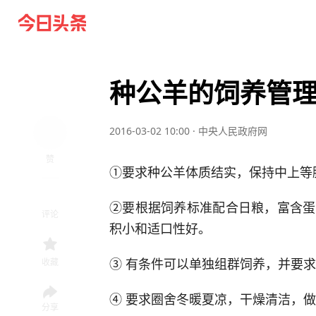
种公羊的饲养管
2016-03-02 10:00
·
中央人民政府网
赞
①要求种公羊体质结实，保持中上等
②要根据饲养标准配合日粮，富含蛋
评论
积小和适口性好。
③ 有条件可以单独组群饲养，并要
收藏
④ 要求圈舍冬暖夏凉，干燥清洁，
分享