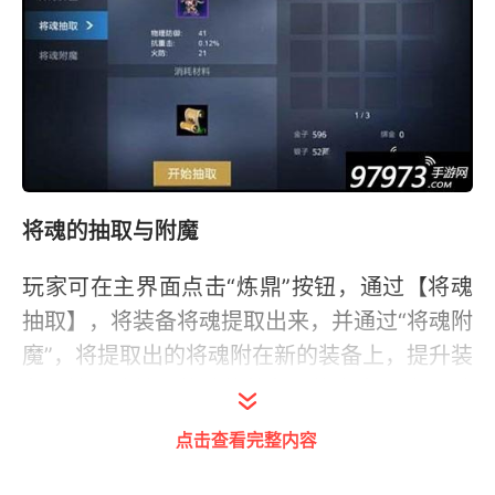
将魂的抽取与附魔
玩家可在主界面点击“炼鼎”按钮，通过【将魂
抽取】，将装备将魂提取出来，并通过“将魂附
魔”，将提取出的将魂附在新的装备上，提升装
备属性。被抽取将魂的装备，将会自动销毁;被
附魔的装备，原有将魂将被覆盖。
点击查看完整内容
这样合理尽可以消耗一些不要的装备，同时也