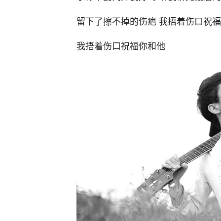
留下了擦不掉的伤疤 我捂着伤口祝
我捂着伤口祝福你和他