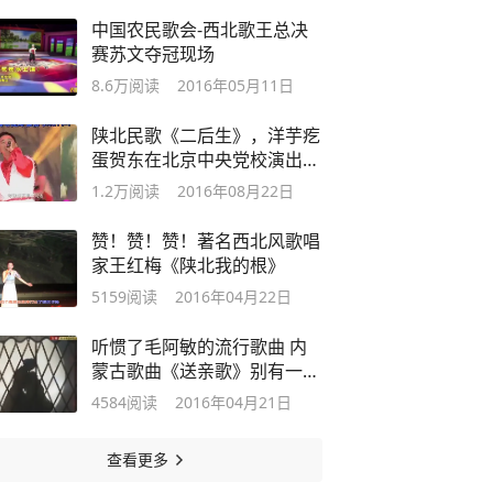
中国农民歌会-西北歌王总决
赛苏文夺冠现场
8.6万
阅读
2016年05月11日
陕北民歌《二后生》，洋芋疙
蛋贺东在北京中央党校演出视
频
1.2万
阅读
2016年08月22日
赞！赞！赞！著名西北风歌唱
家王红梅《陕北我的根》
5159
阅读
2016年04月22日
听惯了毛阿敏的流行歌曲 内
蒙古歌曲《送亲歌》别有一番
味道
4584
阅读
2016年04月21日
查看更多