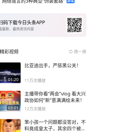
网络谣言的3种典型“伪装套路”
扫码下载今日头条APP
看最新、最热资讯内容
精彩视频
换一换
比亚迪出手，严惩黑公关！
01:20
11万
次播放
主播带你看“两会”vlog 看大兴
政协如何“新”意满满绘未来！
03:01
12万
次播放
笨小孩一个问题都没答对，不
料竟成皇太子，其余四个被处