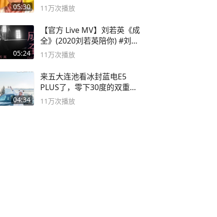
死
05:30
11万
次播放
【官方 Live MV】刘若英《成
全》(2020刘若英陪你) #刘若
英 #成全
05:24
11万
次播放
来五大连池看冰封蓝电E5
PLUS了，零下30度的双重冰
封40小时全录
04:34
11万
次播放