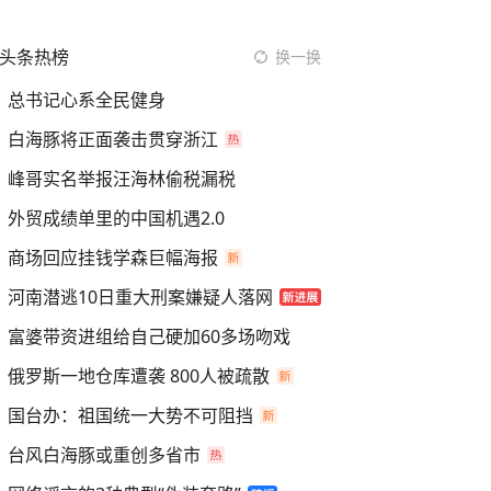
头条热榜
换一换
总书记心系全民健身
白海豚将正面袭击贯穿浙江
峰哥实名举报汪海林偷税漏税
外贸成绩单里的中国机遇2.0
商场回应挂钱学森巨幅海报
河南潜逃10日重大刑案嫌疑人落网
富婆带资进组给自己硬加60多场吻戏
俄罗斯一地仓库遭袭 800人被疏散
国台办：祖国统一大势不可阻挡
台风白海豚或重创多省市