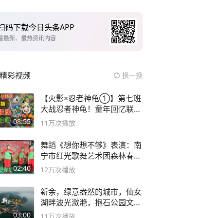
扫码下载今日头条APP
看最新、最热资讯内容
精彩视频
换一换
【火影×忍者神龟①】第七班
大战忍者神龟！童年回忆联动
论武？
08:55
11万
次播放
舞蹈《想你想不够》表演：南
宁市红光歌舞艺术团森林春红
舞蹈队。
02:40
12万
次播放
新余，绿意盎然的城市，仙女
湖畔波光潋滟，抱石公园文化
深邃……
03:00
11万
次播放