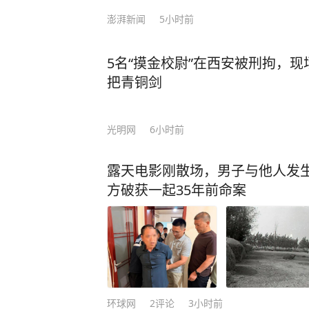
澎湃新闻
5小时前
5名“摸金校尉”在西安被刑拘，
把青铜剑
光明网
6小时前
露天电影刚散场，男子与他人发生
方破获一起35年前命案
环球网
2
评论
3小时前