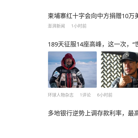
柬埔寨红十字会向中方捐赠10万
澎湃新闻
1小时前
189天征服14座高峰，这一次，
环球人物杂志
1
评论
6小时前
多地银行逆势上调存款利率，最高