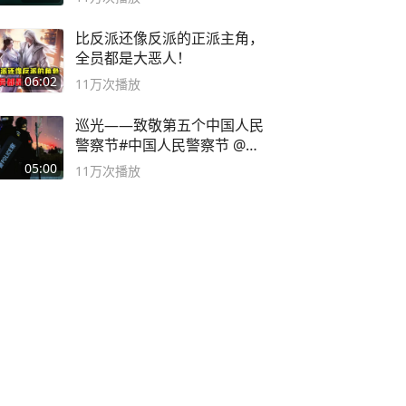
比反派还像反派的正派主角，
全员都是大恶人！
06:02
11万
次播放
巡光——致敬第五个中国人民
警察节#中国人民警察节 @抖
音小助手
05:00
11万
次播放