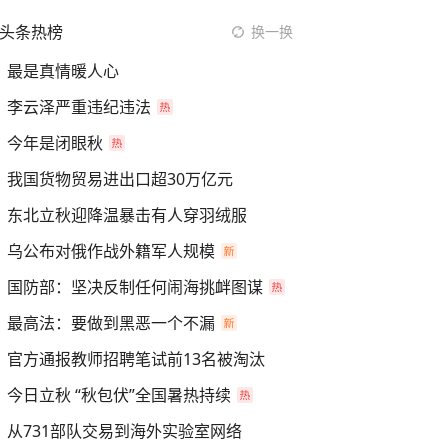
头条热榜
换一换
最是真情暖人心
李云泽严重违纪违法
今年是闭眼秋
我国货物贸易进出口超30万亿元
东北立秋迎降温暴击有人穿羽绒服
乌公布对俄作战外籍军人规模
国防部：坚决反制任何闹海挑衅图谋
最高法：要做到黑恶一个不漏
官方通报教师招聘笔试前13名被淘汰
今日立秋 “秋包伏”全国暑热持续
从731部队交易到海外实验室网络