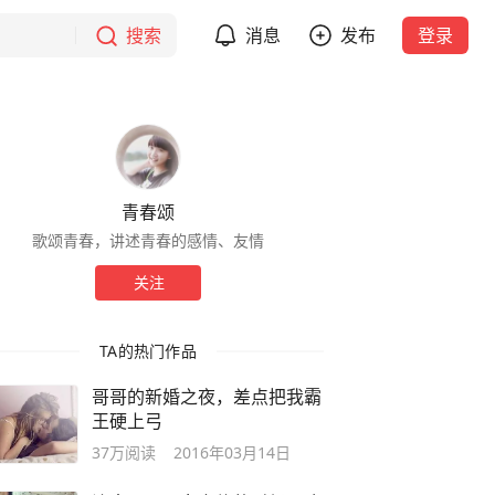
搜索
消息
发布
登录
青春颂
歌颂青春，讲述青春的感情、友情
关注
TA的热门作品
哥哥的新婚之夜，差点把我霸
王硬上弓
37万
阅读
2016年03月14日