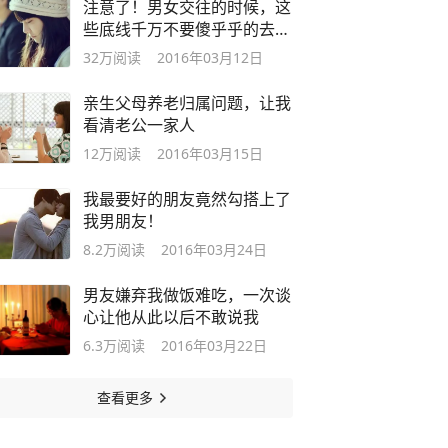
注意了！男女交往的时候，这
些底线千万不要傻乎乎的去
碰！
32万
阅读
2016年03月12日
亲生父母养老归属问题，让我
看清老公一家人
12万
阅读
2016年03月15日
我最要好的朋友竟然勾搭上了
我男朋友！
8.2万
阅读
2016年03月24日
男友嫌弃我做饭难吃，一次谈
心让他从此以后不敢说我
6.3万
阅读
2016年03月22日
查看更多