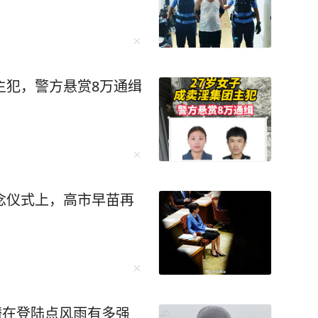
主犯，警方悬赏8万通缉
念仪式上，高市早苗再
潜在登陆点风雨有多强