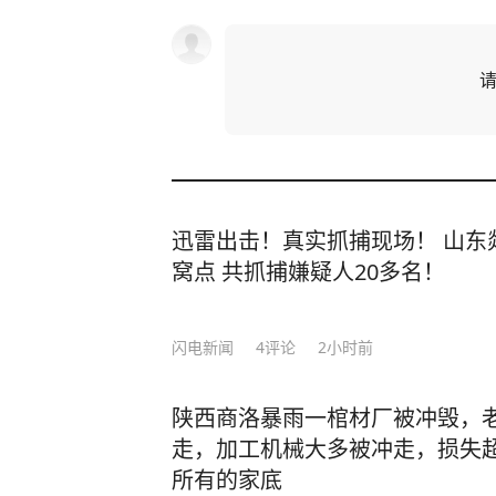
迅雷出击！真实抓捕现场！ 山东
窝点 共抓捕嫌疑人20多名！
闪电新闻
4
评论
2小时前
陕西商洛暴雨一棺材厂被冲毁，老
走，加工机械大多被冲走，损失超
所有的家底