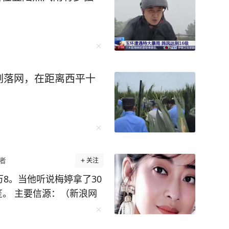
刚落网，在距离西平十
者
关注
万8。当他听说梅婷拿了30
新浪网
 44集的戏，一