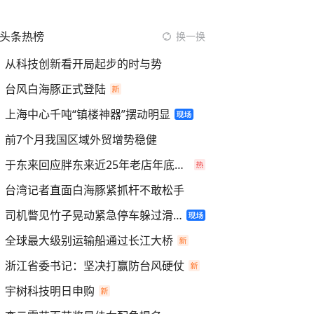
头条热榜
换一换
从科技创新看开局起步的时与势
台风白海豚正式登陆
上海中心千吨“镇楼神器”摆动明显
前7个月我国区域外贸增势稳健
于东来回应胖东来近25年老店年底关闭
台湾记者直面白海豚紧抓杆不敢松手
司机瞥见竹子晃动紧急停车躲过滑坡
全球最大级别运输船通过长江大桥
浙江省委书记：坚决打赢防台风硬仗
宇树科技明日申购