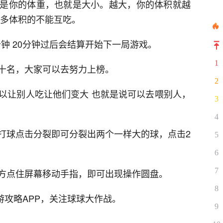
是你的体重，也就是大小。越大，你的体积就越
不多体积的不能互吃。
分钟 20分钟过后会结算开始下一局游戏。
1
十名，大家可以去努力上榜。
2
以让别人吃让他们变大 也就是说可以去喂别人，
3
4
打球点击分裂即可分裂出两个一样大的球，点击2
5
6
7
方点住屏幕移动手指，即可出现操作圆盘。
8
游攻略APP，关注球球大作战。
9