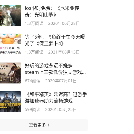
ios限时免费：《尼米亚传
奇：光明山脉》
1.3万
阅读
2020年06月28日
等了5年，飞鱼终于在今天曝
光了《保卫萝卜4》
1.3万
阅读
2021年08月13日
好玩的游戏永远不嫌多
steam上三款低价独立游戏推
荐
674
阅读
2020年07月01日
《和平精英》延迟高？迅游手
游加速器助力流畅游戏
599
阅读
2020年05月25日
查看更多