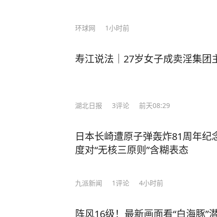
环球网
1小时前
寿江说法｜27岁女子成卖淫集团
湖北日报
3
评论
前天08:29
日本长崎遭原子弹轰炸81周年纪
度对“无核三原则”含糊表态
九派新闻
1
评论
4小时前
阵风16级！最新画面看“白海豚”