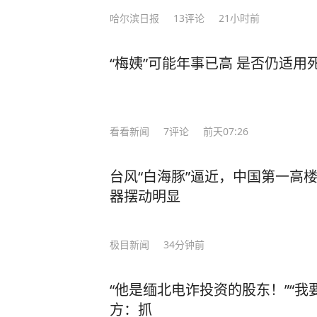
哈尔滨日报
13
评论
21小时前
“梅姨”可能年事已高 是否仍适用
看看新闻
7
评论
前天07:26
台风“白海豚”逼近，中国第一高
器摆动明显
极目新闻
34分钟前
“他是缅北电诈投资的股东！”“我
方：抓