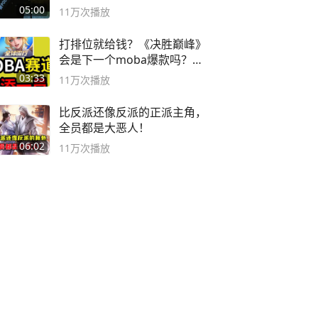
音小助手
05:00
11万
次播放
打排位就给钱？《决胜巅峰》
会是下一个moba爆款吗？#
决胜巅峰
03:33
11万
次播放
比反派还像反派的正派主角，
全员都是大恶人！
06:02
11万
次播放