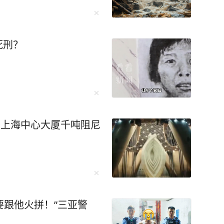
死刑？
楼上海中心大厦千吨阻尼
要跟他火拼！”三亚警