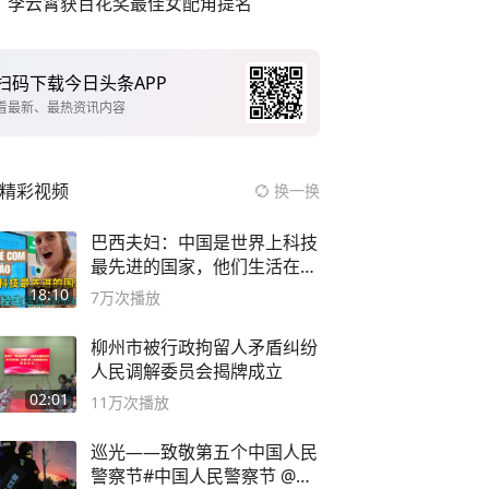
李云霄获百花奖最佳女配角提名
扫码下载今日头条APP
看最新、最热资讯内容
精彩视频
换一换
巴西夫妇：中国是世界上科技
最先进的国家，他们生活在
2999年
18:10
7万
次播放
柳州市被行政拘留人矛盾纠纷
人民调解委员会揭牌成立
02:01
11万
次播放
巡光——致敬第五个中国人民
警察节#中国人民警察节 @抖