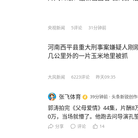
央视新闻
5
评论
31分钟前
河南西平县重大刑事案嫌疑人刚
几公里外的一片玉米地里被抓
大风新闻
6223
评论
昨天09:35
张飞体育
39分钟前
·
头条新锐创作
郭涛拍完《父母爱情》44集，片酬8
0万，当场就懵了。他跑去问导演孔笙。 主要信源：（
——下一位满贯视后，还是她吗） 2012年冬天，《父母爱情》
分享
评论
14
拍完那天，郭涛去财务结了账，到手88000块。