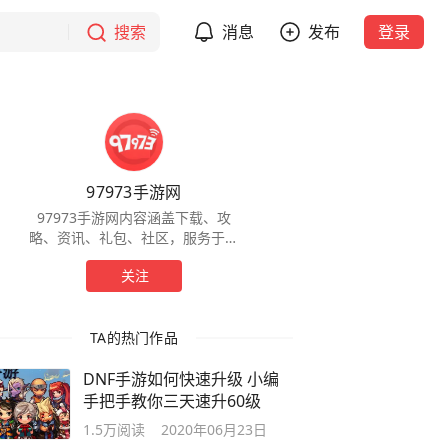
搜索
消息
发布
登录
97973手游网
97973手游网内容涵盖下载、攻
略、资讯、礼包、社区，服务于全
球手游玩家，为玩家提供一站式服
关注
务。
TA的热门作品
DNF手游如何快速升级 小编
手把手教你三天速升60级
1.5万
阅读
2020年06月23日