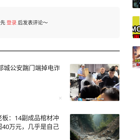
请先
登录
后发表评论～
郯城公安踹门端掉电诈
板：14副成品棺材冲
40万元，几乎是自己