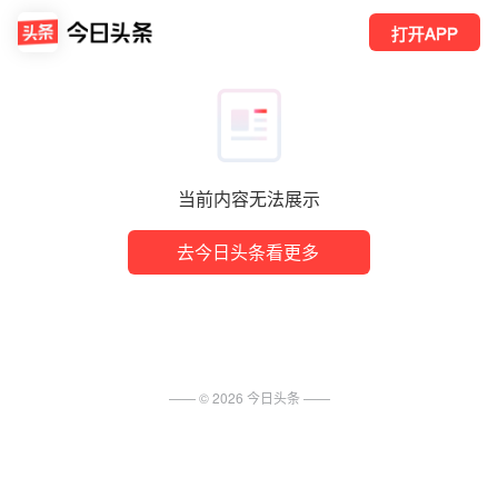
打开APP
当前内容无法展示
去今日头条看更多
—— ©
2026
今日头条
——