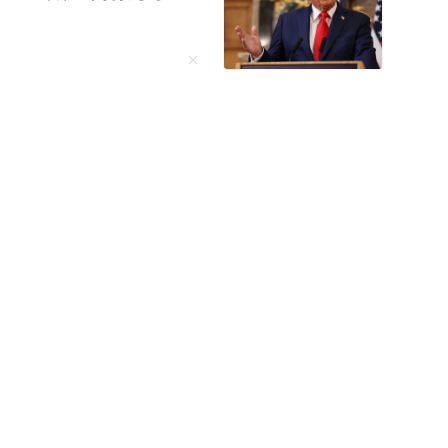
子仅拿到3万，女方已报
笔
规落地，菲律宾船只再闯就不是警告了