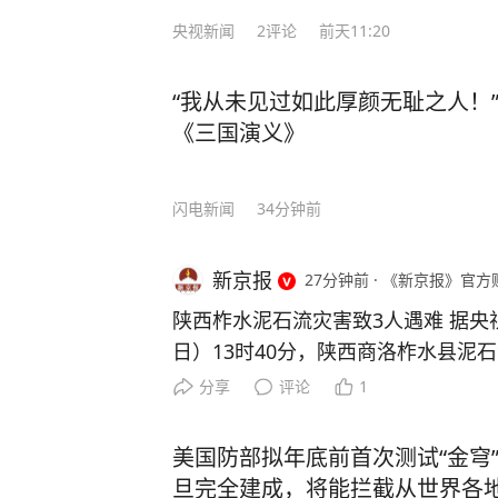
央视新闻
2
评论
前天11:20
“我从未见过如此厚颜无耻之人！”
《三国演义》
闪电新闻
34分钟前
新京报
27分钟前
·
《新京报》官方
陕西柞水泥石流灾害致3人遇难 据央
日）13时40分，陕西商洛柞水县泥
员中，最后1名失联人员被找到，已
分享
评论
1
灾害共造成3人不幸遇难。 目前当
消杀防疫工作，并妥善做好善后工作。
美国防部拟年底前首次测试“金穹
金库） 编辑 李忆林子
旦完全建成，将能拦截从世界各