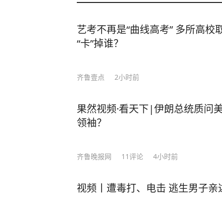
艺考不再是“曲线高考” 多所高校
“卡”掉谁？
齐鲁壹点
2小时前
果然视频·看天下|伊朗总统质问
领袖？
齐鲁晚报网
11
评论
4小时前
视频丨遭毒打、电击 逃生男子亲