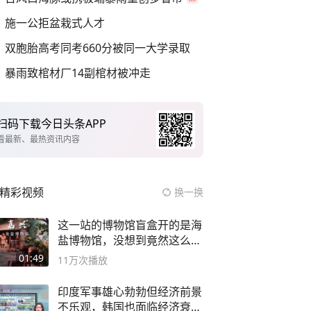
施一公拒盆栽式人才
双胞胎高考同考660分被同一大学录取
暴雨致棺材厂14副棺材被冲走
扫码下载今日头条APP
看最新、最热资讯内容
精彩视频
换一换
这一站的博物馆盲盒开的是海
盐博物馆，没想到竟然这么好
逛！
01:49
11万
次播放
印度军事雄心勃勃但经济前景
不乐观，韩国也面临经济衰退