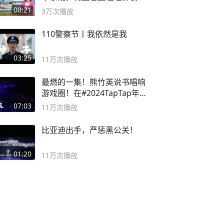
风险
00:21
3万
次播放
110警察节丨我依然是我
03:25
11万
次播放
最燃的一集！熊竹英说书唱响
游戏圈！在#2024TapTap年
度游戏大赏
07:03
11万
次播放
比亚迪出手，严惩黑公关！
01:20
11万
次播放