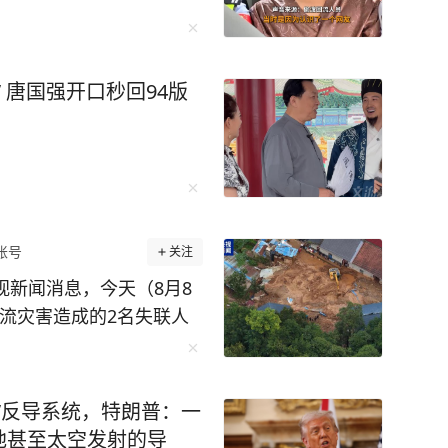
 唐国强开口秒回94版
账号
关注
视新闻消息，今天（8月8
石流灾害造成的2名失联人
确认不幸遇难，此次泥石流
地卫生防疫人员已展开全面
 （总台记者 吴成轩 钱
”反导系统，特朗普：一
地甚至太空发射的导