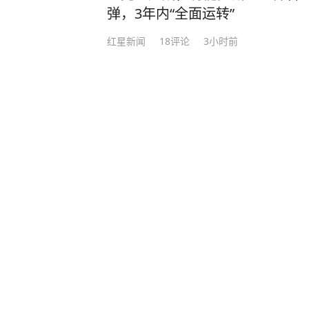
弹，3年内“全面运转”
红星新闻
18
评论
3小时前
男子工地坠亡，130万赔偿金妻
警
深圳新闻网
27分钟前
全球石油巨头因美伊战事大赚一
财经杂志
3
评论
4小时前
0时0分准时生效！中方16条新