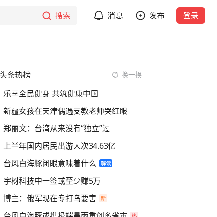
搜索
消息
发布
登录
头条热榜
换一换
乐享全民健身 共筑健康中国
新疆女孩在天津偶遇支教老师哭红眼
郑丽文：台湾从来没有“独立”过
上半年国内居民出游人次34.63亿
台风白海豚闭眼意味着什么
宇树科技中一签或至少赚5万
博主：俄军现在专打乌要害
台风白海豚或携极端暴雨重创多省市