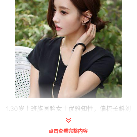
1.30岁上班族圆脸女士优雅知性，偏梳长斜刘
海中长发在上班的时候披散着很不合时宜的，
不如将中长发聚集在脑后发际线位置，梳理光
点击查看完整内容