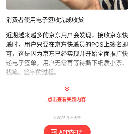
消费者使用电子签收完成收货
近期越来越多的京东用户会发现，接收京东快
递时，用户只要在京东快递员的POS上签名即
可，这是因为京东已经实现并开始全面推广快
递电子签单，用户无需再等待撕下纸质小票、
找笔、签字的过程。
京东快递电子签单将替代传统的纸质小票签单
方式，以消费者的电子签名作为收货和支付确
点击查看完整内容
认凭据。相比传统纸质签单方式，电子签单让
用户省去了准备签字笔、到处找地方签单的麻
—— ©
2026
今日头条
——
烦，现在，只需用户在POS小票电子签名面
APP内打开