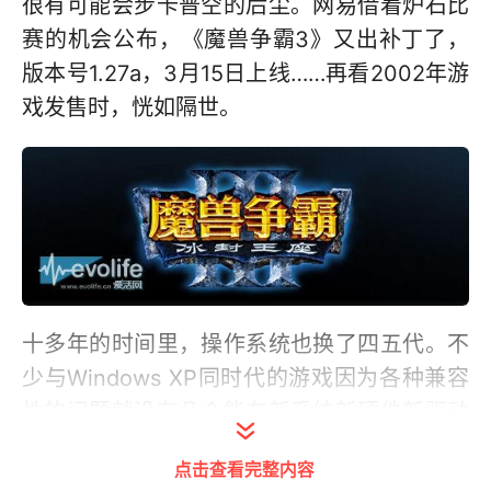
很有可能会步卡普空的后尘。网易借着炉石比
赛的机会公布，《魔兽争霸3》又出补丁了，
版本号1.27a，3月15日上线……再看2002年游
戏发售时，恍如隔世。
十多年的时间里，操作系统也换了四五代。不
少与Windows XP同时代的游戏因为各种兼容
性的问题就没有几个能在新系统新硬件新驱动
的环境下完美工作的。暴雪本家的《星际争
点击查看完整内容
霸》、《暗黑破坏神2》都是如此，同时其续