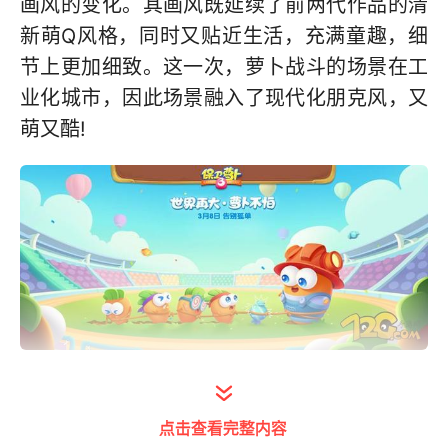
画风的变化。其画风既延续了前两代作品的清
新萌Q风格，同时又贴近生活，充满童趣，细
节上更加细致。这一次，萝卜战斗的场景在工
业化城市，因此场景融入了现代化朋克风，又
萌又酷!
72G点评：9分/10分
点击查看完整内容
《保卫萝卜3》的背景变成了房子林立街道，