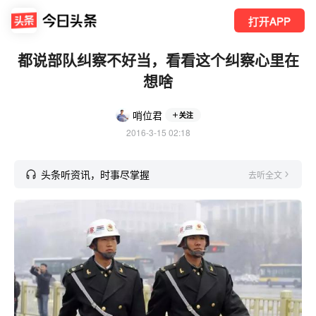
打开APP
都说部队纠察不好当，看看这个纠察心里在
想啥
哨位君
关注
2016-3-15 02:18
头条听资讯，时事尽掌握
去听全文