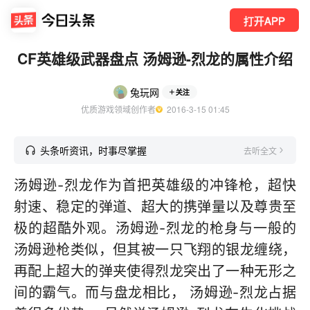
打开APP
CF英雄级武器盘点 汤姆逊-烈龙的属性介绍
兔玩网
关注
优质游戏领域创作者
  2016-3-15 01:45
头条听资讯，时事尽掌握
去听全文
汤姆逊-烈龙作为首把英雄级的冲锋枪，超快
射速、稳定的弹道、超大的携弹量以及尊贵至
极的超酷外观。汤姆逊-烈龙的枪身与一般的
汤姆逊枪类似，但其被一只飞翔的银龙缠绕，
再配上超大的弹夹使得烈龙突出了一种无形之
间的霸气。而与盘龙相比， 汤姆逊-烈龙占据