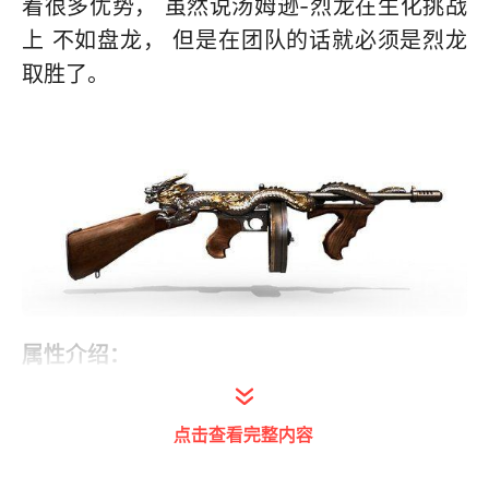
着很多优势， 虽然说汤姆逊-烈龙在生化挑战
上 不如盘龙， 但是在团队的话就必须是烈龙
取胜了。
属性介绍：
全长：808mm 重量：4.4 kg 弹夹容量：
点击查看完整内容
70/140 有效射程：200m 射速：800 RPM 超
快的射速，稳定的弹道以及尊贵外形