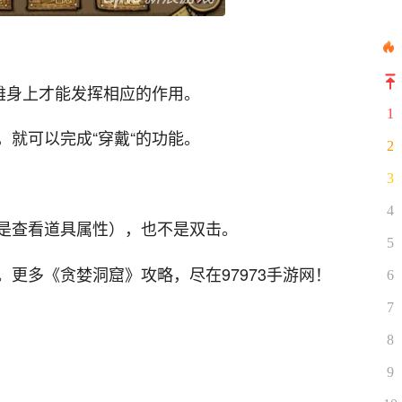
雄身上才能发挥相应的作用。
1
，就可以完成“穿戴“的功能。
2
3
4
是查看道具属性），也不是双击。
5
更多《贪婪洞窟》攻略，尽在97973手游网！
6
7
8
9