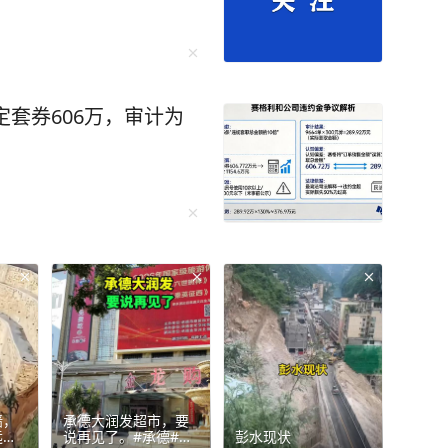
定套券606万，审计为
墙，
承德大润发超市，要
远比
说再见了。#承德#承
彭水现状