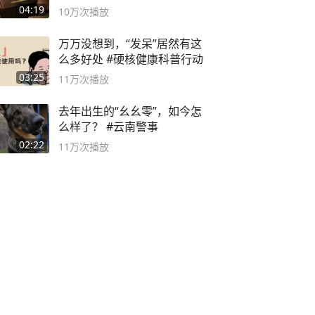
04:19
10万
次播放
万万没想到，“发呆”居然有这
么多好处 #硬核健康科普行动
03:25
11万
次播放
去年出生的“幺幺零”，如今怎
么样了？ #云南警事
02:22
11万
次播放