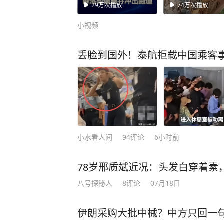
战机降落时偏离并冲
砌墙重要
29万
次播放
74万
次播放
出跑道
小视频
丢脸到国外！泰航拒载中国乘客事
小水看人间
94
评论
6小时前
78岁邢质斌近况：头发白穿着素
八号探秘人
8
评论
07月18日
伊朗采购大批中械？中方只回一