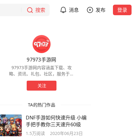
搜索
消息
发布
登录
97973手游网
97973手游网内容涵盖下载、攻
略、资讯、礼包、社区，服务于全
球手游玩家，为玩家提供一站式服
关注
务。
TA的热门作品
DNF手游如何快速升级 小编
手把手教你三天速升60级
1.5万
阅读
2020年06月23日