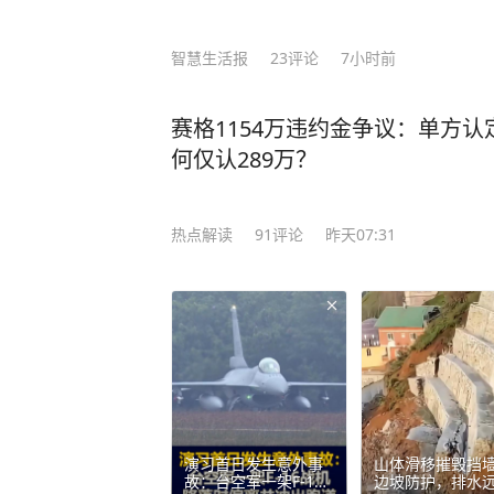
智慧生活报
23
评论
7小时前
赛格1154万违约金争议：单方认
何仅认289万？
热点解读
91
评论
昨天07:31
演习首日发生意外事
山体滑移摧毁挡
故：台空军一架F-16
边坡防护，排水