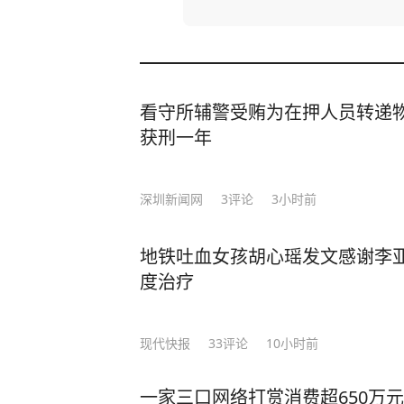
看守所辅警受贿为在押人员转递
获刑一年
深圳新闻网
3
评论
3小时前
地铁吐血女孩胡心瑶发文感谢李
度治疗
现代快报
33
评论
10小时前
一家三口网络打赏消费超650万