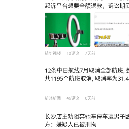
起诉平台想要全额退款，诉讼期间
鹊华视频
10
评论
7天前
12条中日航线7月取消全部航班,
共1195个航班取消, 取消率为31.
新派新闻
46
评论
6天前
长沙店主劝阻奔驰车停车遭男子
方：嫌疑人已被刑拘