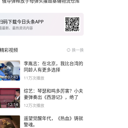
俄导弹释放子母弹头摧毁基辅物流仓库
扫码下载今日头条APP
看最新、最热资讯内容
精彩视频
换一换
李胤志：在北京，我比台湾的
同龄人有更多选择
07:43
11万
次播放
综艺：琴瑟和鸣多厉害？小夫
妻弹奏出《西游记》，绝了
12:14
12万
次播放
遥望觉醒年代，《热血》铸就
警魂。