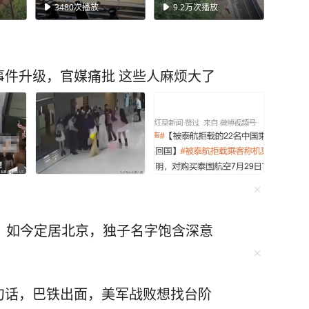
德同城#大润发超市 #
3480
次播放
9.2万
次播放
实体太难了
件升级，官媒痛批 这些人麻烦大了
，如今定居北京，独子名字饱含深意
句话，巴铁出面，美军战败想找台阶