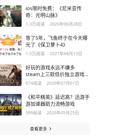
ios限时免费：《尼米亚传
奇：光明山脉》
1.3万
阅读
2020年06月28日
等了5年，飞鱼终于在今天曝
光了《保卫萝卜4》
1.3万
阅读
2021年08月13日
好玩的游戏永远不嫌多
steam上三款低价独立游戏推
荐
674
阅读
2020年07月01日
《和平精英》延迟高？迅游手
游加速器助力流畅游戏
599
阅读
2020年05月25日
查看更多