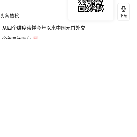
头条热榜
换一换
下载
从四个维度读懂今年以来中国元首外交
今年是闭眼秋
9岁120斤啦啦队女孩跳舞火出圈
服务实体经济 财政金融打出组合拳
70多岁父亲独自坐车到上海看望女儿
男子赴曼谷收“生意回款”失联58天
男友花15元为女孩手搓“空调”
山东一元代青花杯离奇失踪
四川宜宾市高县发生4.9级地震
命案逃犯躲进深山21年活得像野人