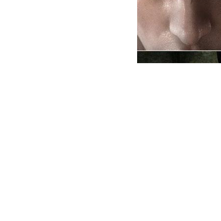
正所谓十年磨一剑九年在拍片，不少
花功夫，不少游戏最初公布的CG都
头
草
泥马呼啸而过，游戏的画面跟当