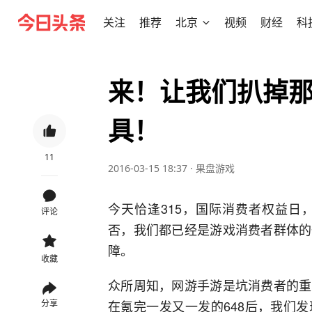
关注
推荐
北京
视频
财经
科
来！让我们扒掉
具！
11
2016-03-15 18:37
·
果盘游戏
今天恰逢315，
国际消费者权益日
评论
否，我们都已经是游戏消费者群体的
障。
收藏
众所周知，网游手游是坑消费者的重
在氪完一发又一发的
64
8后，我们
分享