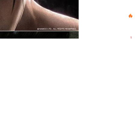
1
2
3
4
5
6
7
游戏厂商为了追求震撼的眼球效应，在CG上没少
8
相当相当地燃，但进入游戏之后，心里仿佛有一万
9
初的CG简直是云泥之别，作为消费者，我们仿佛